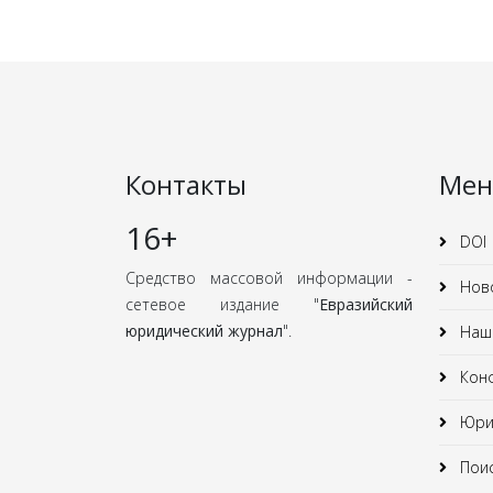
Контакты
Ме
16+
DOI
Средство массовой информации -
Нов
сетевое издание "
Евразийский
юридический журнал
".
Наши
Кон
Юрид
Поис