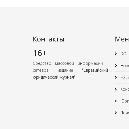
Контакты
Ме
16+
DOI
Средство массовой информации -
Нов
сетевое издание "
Евразийский
юридический журнал
".
Наши
Кон
Юрид
Поис