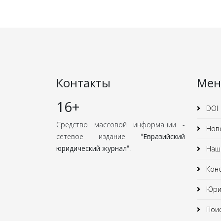
Контакты
Ме
16+
DOI
Средство массовой информации -
Нов
сетевое издание "
Евразийский
юридический журнал
".
Наши
Кон
Юрид
Поис