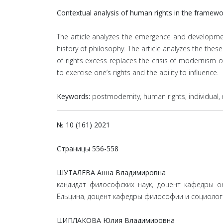
Contextual analysis of human rights in the framewo
The article analyzes the emergence and developmen
history of philosophy. The article analyzes the the
of rights excess replaces the crisis of modernism o
to exercise one’s rights and the ability to influence.
Keywords:
postmodernity, human rights, individual, re
№ 10 (161) 2021
Страницы
556-558
ШУТАЛЕВА Анна Владимировна
кандидат философских наук, доцент кафедры о
Ельцина, доцент кафедры философии и социолог
ЦИПЛАКОВА Юлия Владимировна