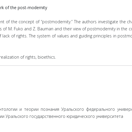
rk of the post-modernity
t of the concept of “postmodernity.” The authors investigate the c
ses of M. Fuko and Z. Bauman and their view of postmodernity in the c
f lack of rights. The system of values and guiding principles in pos
alization of rights, bioethics.
нтологии и теории познания Уральского федерального универ
ии Уральского государственного юридического университета