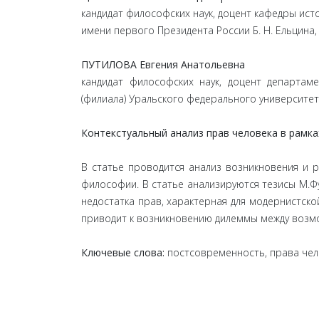
кандидат философских наук, доцент кафедры ис
имени первого Президента России Б. Н. Ельцин
ПУТИЛОВА Евгения Анатольевна
кандидат философских наук, доцент департам
(филиала) Уральского федерального университет
Контекстуальный анализ прав человека в рамк
В статье проводится анализ возникновения и 
философии. В статье анализируются тезисы М.Фу
недостатка прав, характерная для модернистск
приводит к возникновению дилеммы между возм
Ключевые слова:
постсовременность, права чело