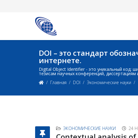
DOI – это стандарт обоз
интернете.
Digital Object Identifier - это уникальный ко
тезисам научных конференций, диссертациям 
Главная
DOI
Экономические науки
ЭКОНОМИЧЕСКИЕ НАУКИ
24 
Contextual analysis o