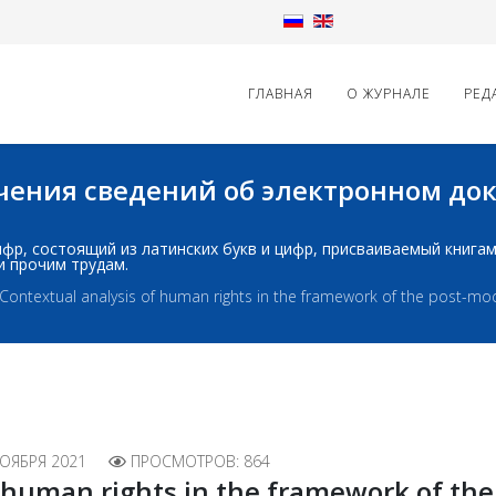
ГЛАВНАЯ
О ЖУРНАЛЕ
РЕД
начения сведений об электронном д
д: шифр, состоящий из латинских букв и цифр, присваиваемый книг
и прочим трудам.
Contextual analysis of human rights in the framework of the post-mo
НОЯБРЯ 2021
ПРОСМОТРОВ: 864
f human rights in the framework of th