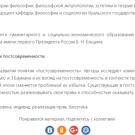
тории философии, философской антропологии, эстетики и теории 
а, доцент кафедры философии и социологии Уральского государст
ента гуманитарного и социально-экономического образования 
а имени первого Президента России Б. Н. Ельцина
ах постсовременности
развития понятия «постсовременность». Авторы исследуют изм
ко и З.Баумана и их взгляд на постсовременность в контексте 
ой эпохи сменяется проблемой их избытка. Существующая в пос
ожностью реализовывать свои права и способностью оказывать 
века, индивид, реализация прав, биоэтика.
Понравился материал, поделитесь с коллегами.