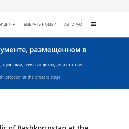
АКЦИЯ
ВЫБРАТЬ НОМЕР
АВТОРАМ
окументе, размещенном в
ам, журналам, научным докладам и статьям,
hkortostan at the present stage
c of Bashkortostan at the