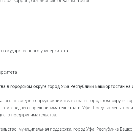
cipal support, Ufa, Republic of Bashkortostan.
го государственного университета
ерситета
тва в городском округе город Уфа Республики Башкортостан на
алого и среднего предпринимательства в городском округе го
го и среднего предпринимательства в Уфе. Представлены пре
днего предпринимательства.
льство, муниципальная поддержка, город Уфа, Республика Башко