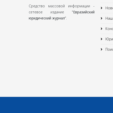
Средство массовой информации -
Нов
сетевое издание "
Евразийский
юридический журнал
".
Наши
Кон
Юрид
Поис