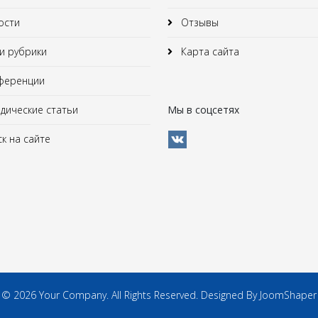
ости
Отзывы
 рубрики
Карта сайта
ференции
ические статьи
Мы в соцсетях
к на сайте
© 2026 Your Company. All Rights Reserved. Designed By JoomShaper