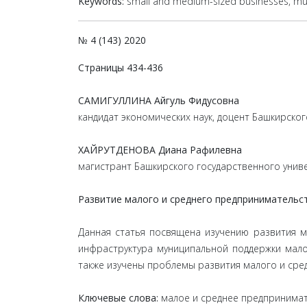
Keywords:
small and medium-sized businesses, muni
№ 4 (143) 2020
Страницы 434-436
САМИГУЛЛИНА Айгуль Фидусовна
кандидат экономических наук, доцент Башкирско
ХАЙРУТДЕНОВА Диана Рафилевна
магистрант Башкирского государственного унив
Развитие малого и среднего предпринимательс
Данная статья посвящена изучению развития м
инфраструктура муниципальной поддержки мало
также изучены проблемы развития малого и сре
Ключевые слова:
малое и среднее предпринимате