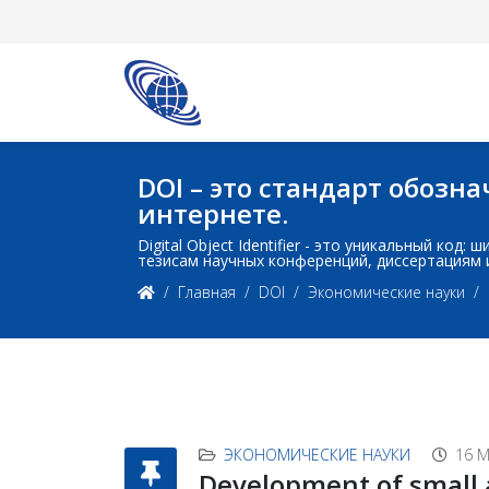
DOI – это стандарт обоз
интернете.
Digital Object Identifier - это уникальный ко
тезисам научных конференций, диссертациям 
Главная
DOI
Экономические науки
ЭКОНОМИЧЕСКИЕ НАУКИ
16 М
Development of small 