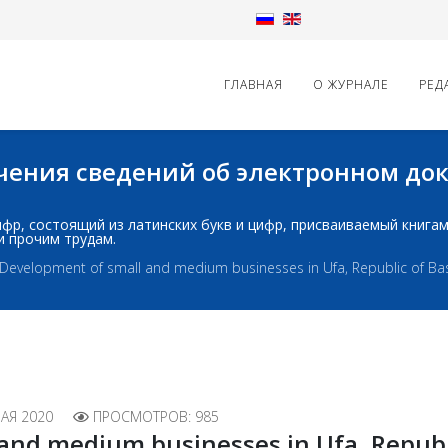
ГЛАВНАЯ
О ЖУРНАЛЕ
РЕД
начения сведений об электронном д
д: шифр, состоящий из латинских букв и цифр, присваиваемый книг
и прочим трудам.
Development of small and medium businesses in Ufa, Republic of Bas
АЯ 2020
ПРОСМОТРОВ: 985
and medium businesses in Ufa, Republi