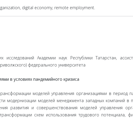
ganization, digital economy, remote employment.
их исследований Академии наук Республики Татарстан, асси
Приволжского) федерального университета
ями в условиях пандемийного кризиса
 трансформации моделей управления организациями в период па
сти модернизации моделей менеджмента западных компаний в п
ения развития и совершенствования моделей управления орг
трансформации схем использования трудового потенциала, ф