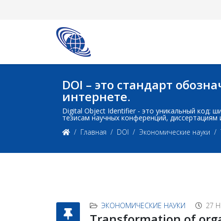
DOI – это стандарт обоз
интернете.
Digital Object Identifier - это уникальный ко
тезисам научных конференций, диссертациям 
Главная
DOI
Экономические науки
ЭКОНОМИЧЕСКИЕ НАУКИ
27 
Transformation of org