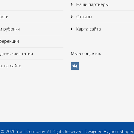
Наши партнеры
ости
Отзывы
 рубрики
Карта сайта
ференции
ические статьи
Мы в соцсетях
к на сайте
© 2026 Your Company. All Rights Reserved. Designed By JoomShaper