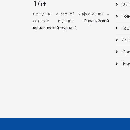
16+
DOI
Средство массовой информации -
Нов
сетевое издание "
Евразийский
юридический журнал
".
Наши
Кон
Юрид
Поис