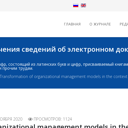
ГЛАВНАЯ
О ЖУРНАЛЕ
РЕД
начения сведений об электронном д
д: шифр, состоящий из латинских букв и цифр, присваиваемый книг
и прочим трудам.
Transformation of organizational management models in the context 
НОЯБРЯ 2020
ПРОСМОТРОВ: 1124
anizational management models in the