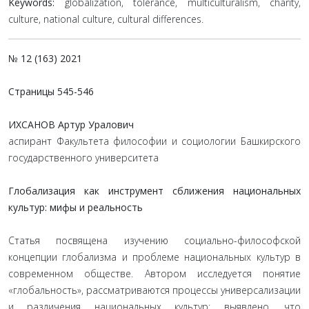
Keywords:
globalization, tolerance, multiculturalism, charity,
culture, national culture, cultural differences.
№ 12 (163) 2021
Страницы
545-546
ИХСАНОВ Артур Уралович
аспирант Факультета философии и социологии Башкирского
государственного университета
Глобализация как инструмент сближения национальных
культур: мифы и реальность
Статья посвящена изучению социально-философской
концепции глобализма и проблеме национальных культур в
современном обществе. Автором исследуется понятие
«глобальность», рассматриваются процессы универсализации
и различения национальных культур; выявлено, что