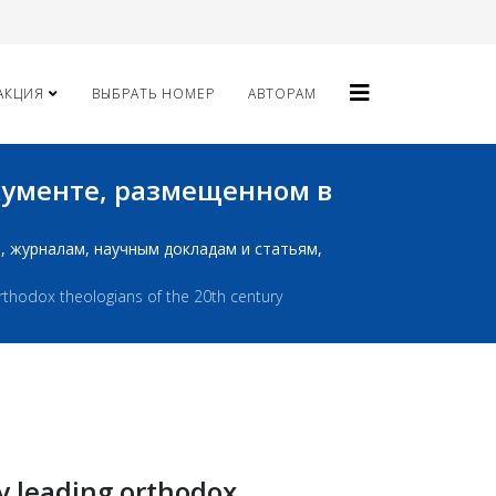
АКЦИЯ
ВЫБРАТЬ НОМЕР
АВТОРАМ
окументе, размещенном в
ам, журналам, научным докладам и статьям,
rthodox theologians of the 20th century
y leading orthodox