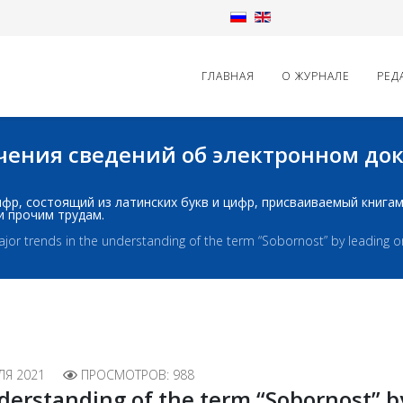
ГЛАВНАЯ
О ЖУРНАЛЕ
РЕД
начения сведений об электронном д
д: шифр, состоящий из латинских букв и цифр, присваиваемый книг
и прочим трудам.
jor trends in the understanding of the term “Sobornost” by leading o
ЛЯ 2021
ПРОСМОТРОВ: 988
derstanding of the term “Sobornost” b