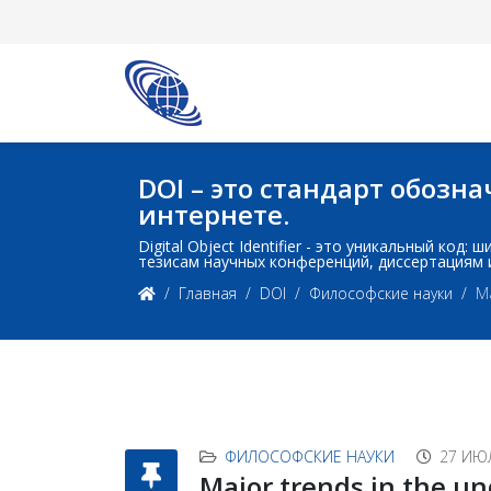
DOI – это стандарт обоз
интернете.
Digital Object Identifier - это уникальный ко
тезисам научных конференций, диссертациям 
Главная
DOI
Философские науки
Ma
ФИЛОСОФСКИЕ НАУКИ
27 ИЮ
Major trends in the un