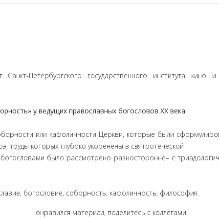
нт Санкт-Петербургского государственного института кино и
орность» у ведущих православных богословов XX века
оборности или кафоличности Церкви, которые были сформулиро
лоэ, труды которых глубоко укоренены в святоотеческой
и богословами было рассмотрено разносторонне– с триадологиче
славие, богословие, соборность, кафоличность, философия.
Понравился материал, поделитесь с коллегами.