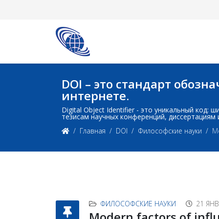
DOI – это стандарт обоз
интернете.
Digital Object Identifier - это уникальный ко
тезисам научных конференций, диссертациям 
Главная
DOI
Философские науки
Mo
ФИЛОСОФСКИЕ НАУКИ
21 ЯНВ
Modern factors of influ