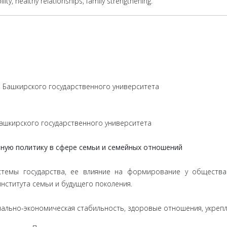
ility, healthy relationships, family strengthening.
 Башкирского государственного университета
ашкирского государственного университета
ную политику в сфере семьи и семейных отношений
стемы государства, ее влияние на формирование у обществ
нститута семьи и будущего поколения.
циально-экономическая стабильность, здоровые отношения, укреп