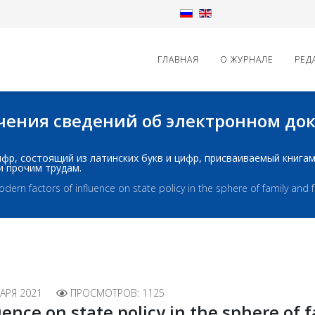
ГЛАВНАЯ
О ЖУРНАЛЕ
РЕД
начения сведений об электронном д
д: шифр, состоящий из латинских букв и цифр, присваиваемый книг
и прочим трудам.
dern factors of influence on state policy in the sphere of family and f
АРЯ 2021
ПРОСМОТРОВ: 1125
ence on state policy in the sphere of 