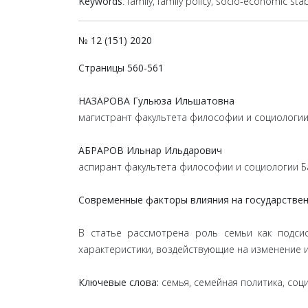
Keywords
: family, family policy, socio-economic stab
№ 12 (151) 2020
Страницы 560-561
НАЗАРОВА Гульюза Ильшатовна
магистрант факультета философии и социологии
АБРАРОВ Ильнар Ильдарович
аспирант факультета философии и социологии Б
Современные факторы влияния на государствен
В статье рассмотрена роль семьи как подси
характеристики, воздействующие на изменение и
Ключевые слова:
семья, семейная политика, со