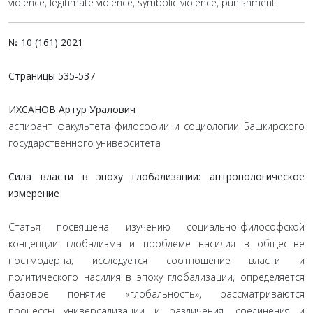
violence, legitimate violence, symbolic violence, punishment.
№ 10 (161) 2021
Страницы
535-537
ИХСАНОВ Артур Уралович
аспирант факультета философии и социологии Башкирского
государственного университета
Сила власти в эпоху глобализации: антропологическое
измерение
Статья посвящена изучению социально-философской
концепции глобализма и проблеме насилия в обществе
постмодерна; исследуется соотношение власти и
политического насилия в эпоху глобализации, определяется
базовое понятие «глобальность», рассматриваются
процессы универсализации и различения, соединения и