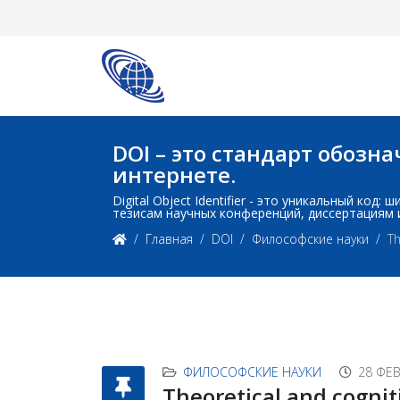
DOI – это стандарт обоз
интернете.
Digital Object Identifier - это уникальный ко
тезисам научных конференций, диссертациям 
Главная
DOI
Философские науки
Th
ФИЛОСОФСКИЕ НАУКИ
28 ФЕВ
Theoretical and cogniti