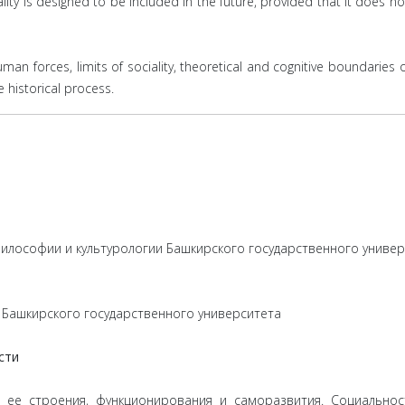
lity is designed to be included in the future, provided that it does 
human forces, limits of sociality, theoretical and cognitive boundaries 
e historical process.
илософии и культурологии Башкирского государственного универ
 Башкирского государственного университета
сти
 ее строения, функционирования и саморазвития. Социальнос