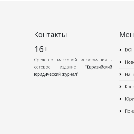
Контакты
Ме
16+
DOI
Средство массовой информации -
Нов
сетевое издание "
Евразийский
юридический журнал
".
Наши
Кон
Юрид
Поис