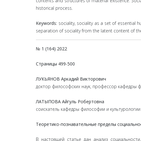
contents and structures of material existence. Socia
historical process.
Keywords:
sociality, sociality as a set of essential 
separation of sociality from the latent content of th
№ 1 (164) 2022
Страницы
499-500
ЛУКЬЯНОВ Аркадий Викторович
доктор философских наук, профессор кафедры ф
ЛАТЫПОВА Айгуль Робертовна
соискатель кафедры философии и культурологии
Теоретико-познавательные пределы социально
В настоящей статье дан анализ социальности,