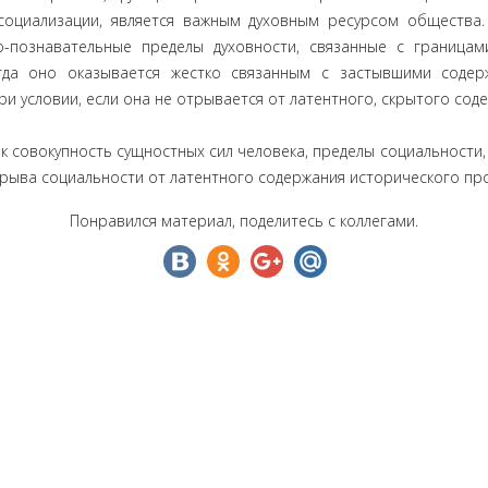
 социализации, является важным духовным ресурсом общества
о-познавательные пределы духовности, связанные с граница
гда оно оказывается жестко связанным с застывшими содер
ри условии, если она не отрывается от латентного, скрытого сод
ак совокупность сущностных сил человека, пределы социальности
рыва социальности от латентного содержания исторического про
Понравился материал, поделитесь с коллегами.