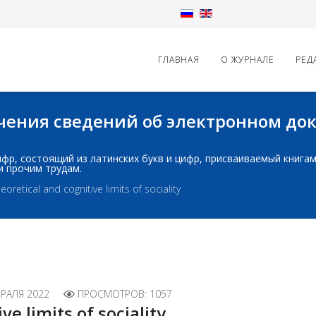
ГЛАВНАЯ
О ЖУРНАЛЕ
РЕД
начения сведений об электронном д
д: шифр, состоящий из латинских букв и цифр, присваиваемый книг
и прочим трудам.
eoretical and cognitive limits of sociality
РАЛЯ 2022
ПРОСМОТРОВ: 1057
ve limits of sociality