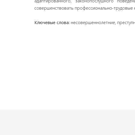
адаптированного, законопослушного повед
совершенствовать профессионально-трудовые 
Ключевые слова:
несовершеннолетние, преступн