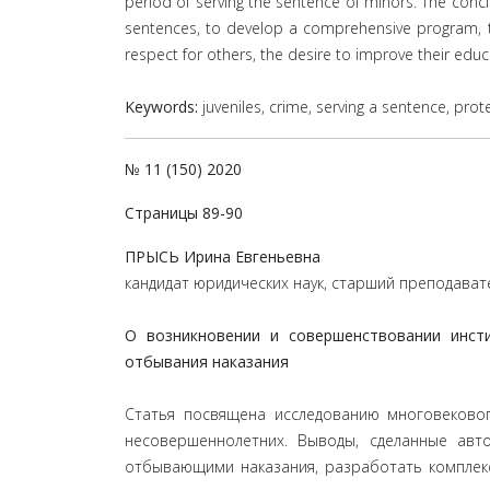
period of serving the sentence of minors. The concl
sentences, to develop a comprehensive program, th
respect for others, the desire to improve their educ
Keywords:
juveniles, crime, serving a sentence, protec
№ 11 (150) 2020
Страницы 89-90
ПРЫСЬ Ирина Евгеньевна
кандидат юридических наук, старший преподава
О возникновении и совершенствовании инст
отбывания наказания
Статья посвящена исследованию многовеково
несовершеннолетних. Выводы, сделанные авт
отбывающими наказания, разработать комплек