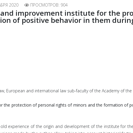
АБРЯ 2020
ПРОСМОТРОВ: 904
nd improvement institute for the prot
on of positive behavior in them during
 law, European and international law sub-faculty of the Academy of the
 the protection of personal rights of minors and the formation of pos
-old experience of the origin and development of the institute for the