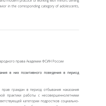
s and modern practice of working with minors serving
vior in the corresponding category of adolescents,
ународного права Академии ФСИН России
ания в них позитивного поведения в период
 прав граждан в период отбывания наказания
нной практики работы с несовершеннолетними
ветствующей категории подростков социально-