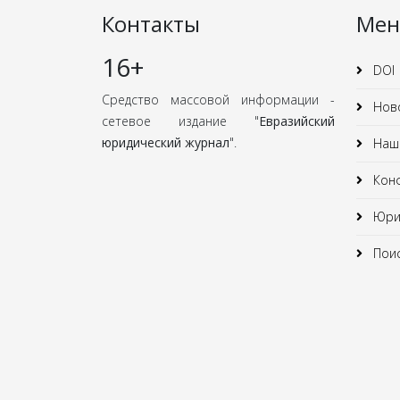
Контакты
Ме
16+
DOI
Средство массовой информации -
Нов
сетевое издание "
Евразийский
юридический журнал
".
Наши
Кон
Юрид
Поис