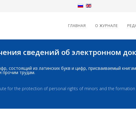
ГЛАВНАЯ
О ЖУРНАЛЕ
РЕД
начения сведений об электронном д
д: шифр, состоящий из латинских букв и цифр, присваиваемый книг
и прочим трудам.
e for the protection of personal rights of minors and the formation o