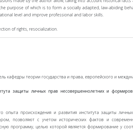
usions made by the author allow, taking into account historical fact
e purpose of which is to form a socially adapted, law-abiding beha
ational level and improve professional and labor skills.
tion of rights, resocialization.
тель кафедры теории государства и права, европейского и межд
итута защиты личных прав несовершеннолетних и формиров
го опыта происхождения и развития института защиты личных
ором, позволяют с учетом исторических фактов и совреме
сную программу, целью которой является формирование у соот