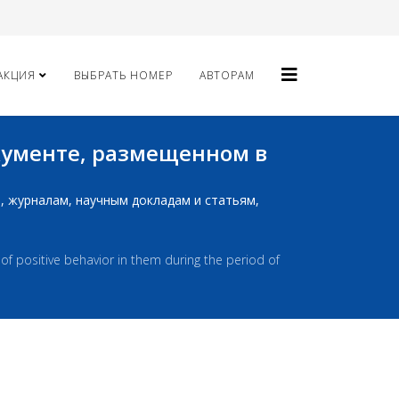
АКЦИЯ
ВЫБРАТЬ НОМЕР
АВТОРАМ
окументе, размещенном в
ам, журналам, научным докладам и статьям,
f positive behavior in them during the period of