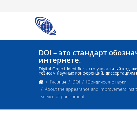
DOI – это стандарт обоз
интернете.
Digital Object Identifier - это уникальный ко
тезисам научных конференций, диссертациям 
Главная
DOI
Юридические науки
About the appearance and improvement institut
service of punishment