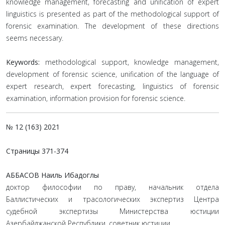
knowledge management, forecasting and unification of expert
linguistics is presented as part of the methodological support of
forensic examination. The development of these directions
seems necessary.
Keywords:
methodological support, knowledge management,
development of forensic science, unification of the language of
expert research, expert forecasting, linguistics of forensic
examination, information provision for forensic science.
№ 12 (163) 2021
Страницы
371-374
АББАСОВ Наиль Ибадоглы
доктор философии по праву, начальник отдела
Баллистических и трасологических экспертиз Центра
судебной экспертизы Министерства юстиции
Азербайджанской Республики, советник юстиции