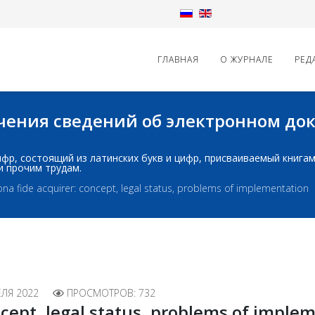
ГЛАВНАЯ
О ЖУРНАЛЕ
РЕД
начения сведений об электронном д
д: шифр, состоящий из латинских букв и цифр, присваиваемый книг
и прочим трудам.
na fide acquirer: concept, legal status, problems of implementation
ЕЛЯ 2022
ПРОСМОТРОВ: 732
ncept, legal status, problems of imple