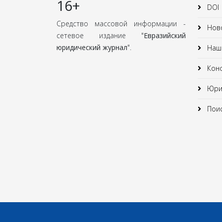
16+
DOI
Средство массовой информации -
Нов
сетевое издание "
Евразийский
юридический журнал
".
Наши
Кон
Юрид
Поис