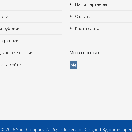
Наши партнеры
ости
Отзывы
 рубрики
Карта сайта
ференции
ические статьи
Мы в соцсетях
к на сайте
© 2026 Your Company. All Rights Reserved. Designed By JoomShaper