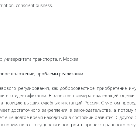
scription, conscientiousness.
о университета транспорта, г. Москва
вовое положение, проблемы реализации
равового регулирования, как добросовестное приобретение им
ки его идентификации. В качестве примера надлежащей оценки 
 на позицию высших судебных инстанций России. С учетом провед
меет достаточного закрепления в законодательстве, а потому
т еще долгое время находиться в состоянии развития. С другой 
я к пониманию его сущности и построить процесс правового рег