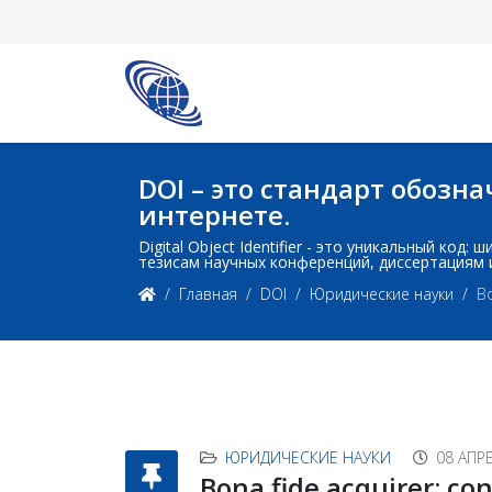
DOI – это стандарт обоз
интернете.
Digital Object Identifier - это уникальный ко
тезисам научных конференций, диссертациям 
Главная
DOI
Юридические науки
Bo
ЮРИДИЧЕСКИЕ НАУКИ
08 АПР
Bona fide acquirer: co