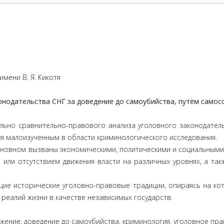
мени В. Я. Кикотя
онодательства СНГ за доведение до самоубийства, путём само
ьно сравнительно-правового анализа уголовного законодатель
ся малоизученным в области криминологического исследования.
 основном вызваны экономическими, политическими и социальны
 или отсутствием движения власти на различных уровнях, а та
щие исторические уголовно-правовые традиции, опираясь на к
реалий жизни в качестве независимых государств.
жение, доведение до самоубийства, криминология, уголовное пра