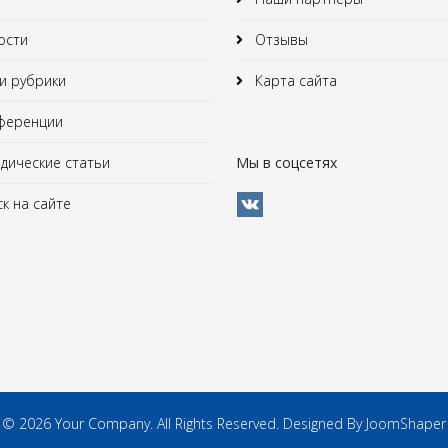
ости
Отзывы
 рубрики
Карта сайта
ференции
ические статьи
Мы в соцсетях
к на сайте
© 2026 Your Company. All Rights Reserved. Designed By JoomShaper