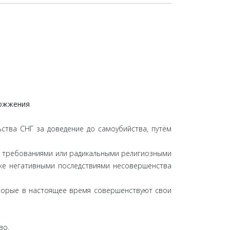
сожжения
ства СНГ за доведение до самоубийства, путём
ми требованиями или радикальными религиозными
кже негативными последствиями несовершенства
оторые в настоящее время совершенствуют свои
во.