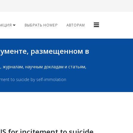
АКЦИЯ
ВЫБРАТЬ НОМЕР
АВТОРАМ
окументе, размещенном в
ам, журналам, научным докладам и статьям,
tement to suicide by self-immolation
IS for incitement to suicide