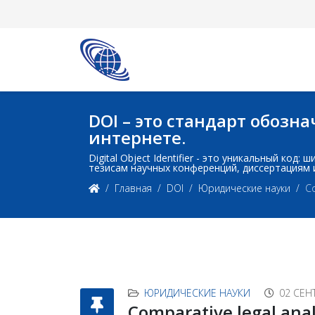
DOI – это стандарт обоз
интернете.
Digital Object Identifier - это уникальный ко
тезисам научных конференций, диссертациям 
Главная
DOI
Юридические науки
Co
ЮРИДИЧЕСКИЕ НАУКИ
02 СЕН
Comparative legal analy