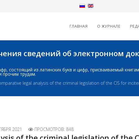
ГЛАВНАЯ
О ЖУРНАЛЕ
РЕД
начения сведений об электронном д
д: шифр, состоящий из латинских букв и цифр, присваиваемый книг
и прочим трудам.
mparative legal analysis of the criminal legislation of the CIS for inci
ТЯБРЯ 2021
ПРОСМОТРОВ: 848
sis of the criminal legislation of the C