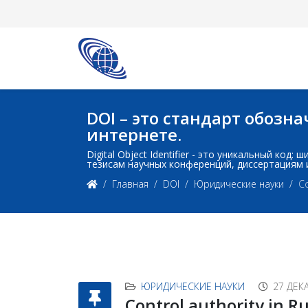
DOI – это стандарт обоз
интернете.
Digital Object Identifier - это уникальный ко
тезисам научных конференций, диссертациям 
Главная
DOI
Юридические науки
Co
ЮРИДИЧЕСКИЕ НАУКИ
27 ДЕК
Control authority in R