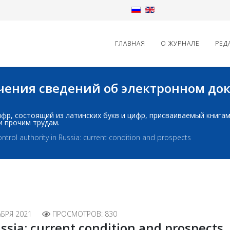
ГЛАВНАЯ
О ЖУРНАЛЕ
РЕД
начения сведений об электронном д
д: шифр, состоящий из латинских букв и цифр, присваиваемый книг
и прочим трудам.
ntrol authority in Russia: current condition and prospects
АБРЯ 2021
ПРОСМОТРОВ: 830
ussia: current condition and prospects