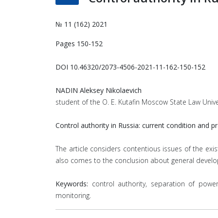
№ 11 (162) 2021
Pages 150-152
DOI 10.46320/2073-4506-2021-11-162-150-152
NADIN Aleksey Nikolaevich
student of the O. E. Kutafin Moscow State Law Unive
Control authority in Russia: current condition and p
The article considers contentious issues of the exis
also comes to the conclusion about general developm
Keywords:
control authority, separation of power
monitoring.