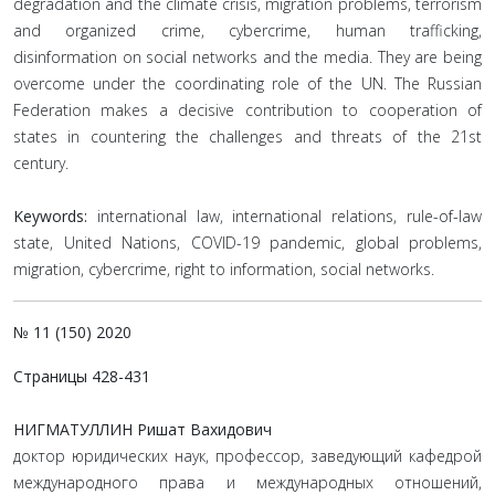
degradation and the climate crisis, migration problems, terrorism
and organized crime, cybercrime, human trafficking,
disinformation on social networks and the media. They are being
overcome under the coordinating role of the UN. The Russian
Federation makes a decisive contribution to cooperation of
states in countering the challenges and threats of the 21st
century.
Keywords:
international law, international relations, rule-of-law
state, United Nations, COVID-19 pandemic, global problems,
migration, cybercrime, right to information, social networks.
№ 11 (150) 2020
Страницы 428-431
НИГМАТУЛЛИН Ришат Вахидович
доктор юридических наук, профессор, заведующий кафедрой
международного права и международных отношений,