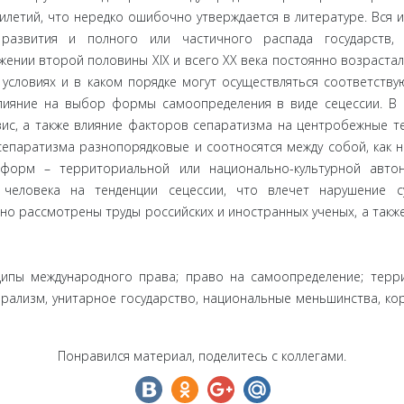
тилетий, что нередко ошибочно утверждается в литературе. Вся 
развития и полного или частичного распада государств,
ении второй половины XIX и всего XX века постоянно возрастали
 условиях и в каком порядке могут осуществляться соответств
лияние на выбор формы самоопределения в виде сецессии. В
ис, а также влияние факторов сепаратизма на центробежные те
 сепаратизма разнопорядковые и соотносятся между собой, как н
 форм – территориальной или национально-культурной авто
человека на тенденции сецессии, что влечет нарушение су
но рассмотрены труды российских и иностранных ученых, а такж
ипы международного права; право на самоопределение; терри
дерализм, унитарное государство, национальные меньшинства, к
Понравился материал, поделитесь с коллегами.