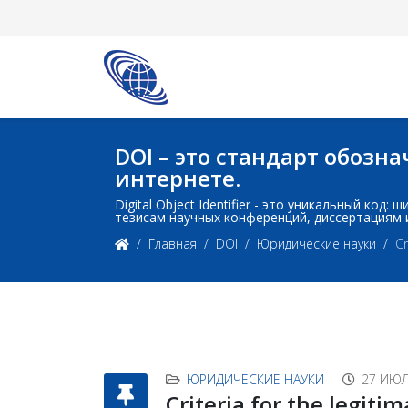
DOI – это стандарт обоз
интернете.
Digital Object Identifier - это уникальный ко
тезисам научных конференций, диссертациям 
Главная
DOI
Юридические науки
Cr
ЮРИДИЧЕСКИЕ НАУКИ
27 ИЮЛ
Criteria for the legiti