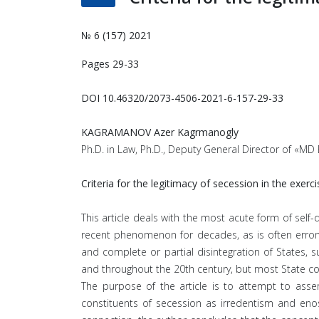
№ 6 (157) 2021
Pages
29-33
DOI 10.46320/2073-4506-2021-6-157-29-33
KAGRAMANOV Azer Kagrmanogly
Ph.D. in Law, Ph.D., Deputy General Director of «MD
Criteria for the legitimacy of secession in the exerc
This article deals with the most acute form of self
recent phenomenon for decades, as is often errone
and complete or partial disintegration of States, s
and throughout the 20th century, but most State co
The purpose of the article is to attempt to assem
constituents of secession as irredentism and enosis