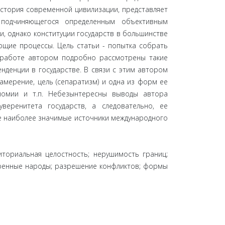
история современной цивилизации, представляет
 подчиняющегося определенным объективным
, однако конституции государств в большинстве
ующие процессы. Цель статьи - попытка собрать
 работе автором подробно рассмотрены такие
нденции в государстве. В связи с этим автором
амерение, цель (сепаратизм) и одна из форм ее
номии и т.п. Небезынтересны выводы автора
веренитета государств, а следовательно, ее
е наиболее значимые источники международного
ториальная целостность; нерушимость границ;
оренные народы; разрешение конфликтов; формы