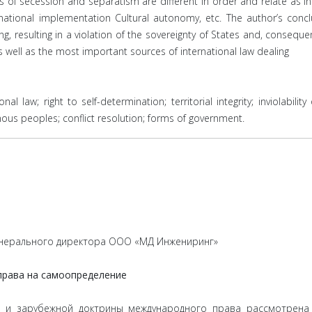
 of secession and separatism are different in order and relate as in
r national implementation Cultural autonomy, etc. The author’s conc
, resulting in a violation of the sovereignty of States and, consequentl
as well as the most important sources of international law dealing
ional law; right to self-determination; territorial integrity; inviolabil
enous peoples; conflict resolution; forms of government.
 генерального директора ООО «МД Инжениринг»
права на самоопределение
й и зарубежной доктрины международного права рассмотрена