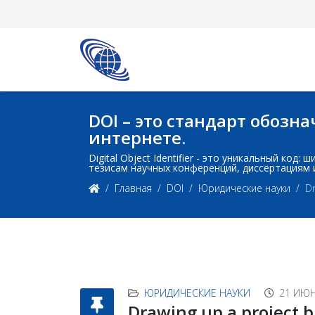
DOI – это стандарт обоз
интернете.
Digital Object Identifier - это уникальный ко
тезисам научных конференций, диссертациям 
Главная
DOI
Юридические науки
Dr
ЮРИДИЧЕСКИЕ НАУКИ
21 ИЮН
Drawing up a project b