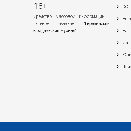
16+
DOI
Средство массовой информации -
Нов
сетевое издание "
Евразийский
юридический журнал
".
Наши
Кон
Юрид
Поис