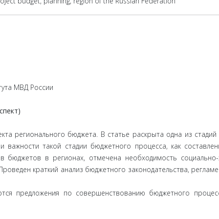
oject budget, planning, region of the Russian Federation
тута МВД России
спект)
кта регионального бюджета. В статье раскрыта одна из стадий
и важности такой стадии бюджетного процесса, как составле
в бюджетов в регионах, отмечена необходимость социально-
 Проведен краткий анализ бюджетного законодательства, реглам
тся предложения по совершенствованию бюджетного процесс