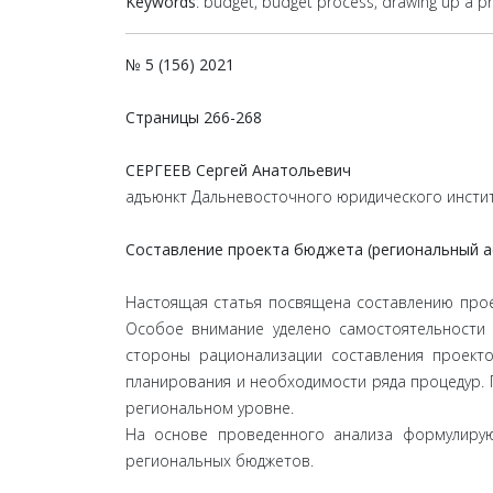
Keywords
: budget, budget process, drawing up a pr
№ 5 (156) 2021
Страницы
266-268
СЕРГЕЕВ Сергей Анатольевич
адъюнкт Дальневосточного юридического инсти
Составление проекта бюджета (региональный а
Настоящая статья посвящена составлению прое
Особое внимание уделено самостоятельности 
стороны рационализации составления проекто
планирования и необходимости ряда процедур.
региональном уровне.
На основе проведенного анализа формулирую
региональных бюджетов.