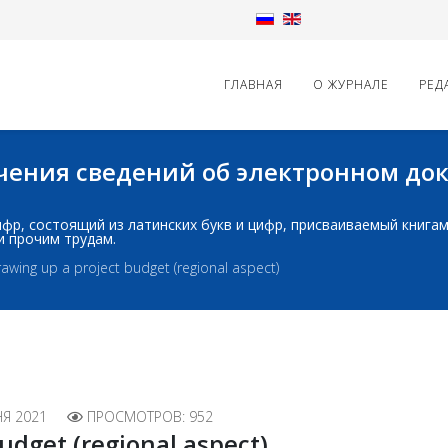
ГЛАВНАЯ
О ЖУРНАЛЕ
РЕД
начения сведений об электронном д
д: шифр, состоящий из латинских букв и цифр, присваиваемый книг
и прочим трудам.
awing up a project budget (regional aspect)
Я 2021
ПРОСМОТРОВ: 952
udget (regional aspect)