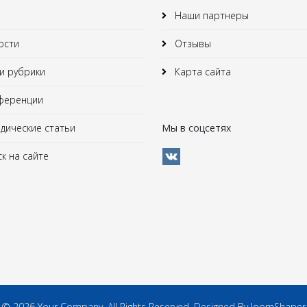
Наши партнеры
ости
Отзывы
 рубрики
Карта сайта
ференции
ические статьи
Мы в соцсетях
к на сайте
© 2026 Your Company. All Rights Reserved. Designed By JoomShaper