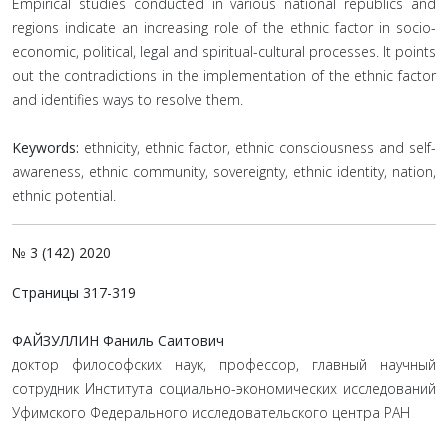
Empirical studies conducted in various national republics and
regions indicate an increasing role of the ethnic factor in socio-
economic, political, legal and spiritual-cultural processes. It points
out the contradictions in the implementation of the ethnic factor
and identifies ways to resolve them.
Keywords:
ethnicity, ethnic factor, ethnic consciousness and self-
awareness, ethnic community, sovereignty, ethnic identity, nation,
ethnic potential.
№ 3 (142) 2020
Страницы 317-319
ФАЙЗУЛЛИН Фаниль Саитович
доктор философских наук, профессор, главный научный
сотрудник Института социально-экономических исследований
Уфимского Федерального исследовательского центра РАН