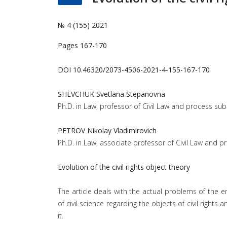
№ 4 (155) 2021
Pages 167-170
DOI 10.46320/2073-4506-2021-4-155-167-170
SHEVCHUK Svetlana Stepanovna
Ph.D. in Law, professor of Civil Law and process sub
PETROV Nikolay Vladimirovich
Ph.D. in Law, associate professor of Civil Law and p
Evolution of the civil rights object theory
The article deals with the actual problems of the e
of civil science regarding the objects of civil right
it.