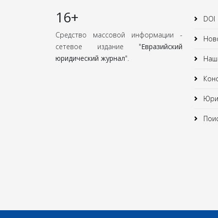
16+
DOI
Средство массовой информации -
Нов
сетевое издание "
Евразийский
юридический журнал
".
Наши
Кон
Юрид
Поис