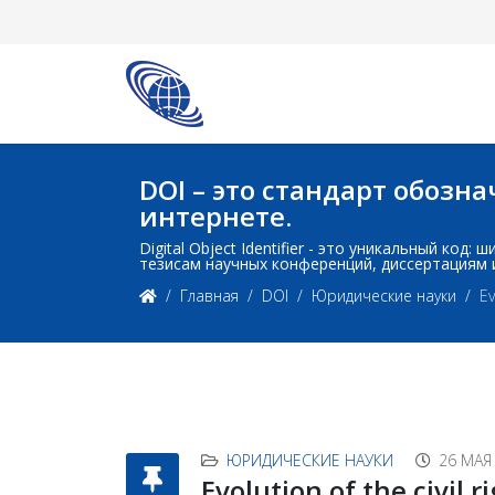
DOI – это стандарт обоз
интернете.
Digital Object Identifier - это уникальный ко
тезисам научных конференций, диссертациям 
Главная
DOI
Юридические науки
Ev
ЮРИДИЧЕСКИЕ НАУКИ
26 МАЯ
Evolution of the civil r