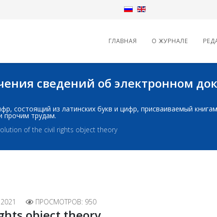
ГЛАВНАЯ
О ЖУРНАЛЕ
РЕД
начения сведений об электронном д
д: шифр, состоящий из латинских букв и цифр, присваиваемый книг
и прочим трудам.
olution of the civil rights object theory
 2021
ПРОСМОТРОВ: 950
ights object theory