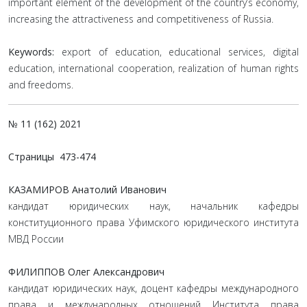
important element of the development of the country’s economy,
increasing the attractiveness and competitiveness of Russia.
Keywords:
export of education, educational services, digital
education, international cooperation, realization of human rights
and freedoms.
№ 11 (162) 2021
Страницы
473-474
КАЗАМИРОВ Анатолий Иванович
кандидат юридических наук, начальник кафедры
конституционного права Уфимского юридического института
МВД России
ФИЛИППОВ Олег Александрович
кандидат юридических наук, доцент кафедры международного
права и международных отношений Института права