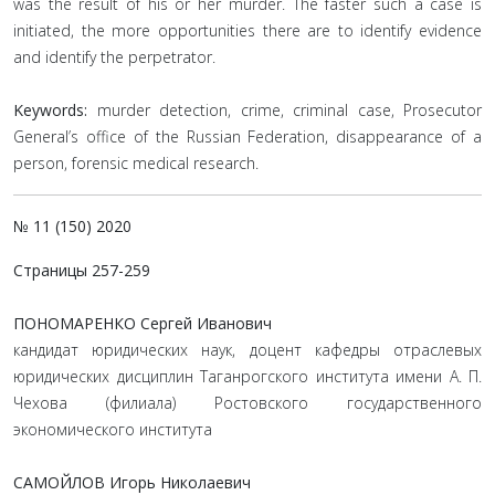
was the result of his or her murder. The faster such a case is
initiated, the more opportunities there are to identify evidence
and identify the perpetrator.
Keywords:
murder detection, crime, criminal case, Prosecutor
General’s office of the Russian Federation, disappearance of a
person, forensic medical research.
№ 11 (150) 2020
Страницы 257-259
ПОНОМАРЕНКО Сергей Иванович
кандидат юридических наук, доцент кафедры отраслевых
юридических дисциплин Таганрогского института имени А. П.
Чехова (филиала) Ростовского государственного
экономического института
САМОЙЛОВ Игорь Николаевич