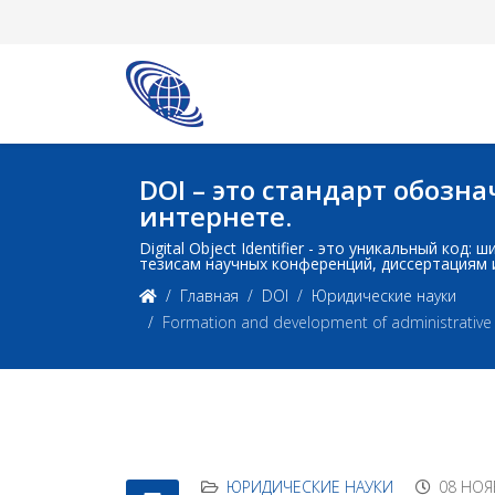
DOI – это стандарт обоз
интернете.
Digital Object Identifier - это уникальный ко
тезисам научных конференций, диссертациям 
Главная
DOI
Юридические науки
Formation and development of administrative re
ЮРИДИЧЕСКИЕ НАУКИ
08 НОЯ