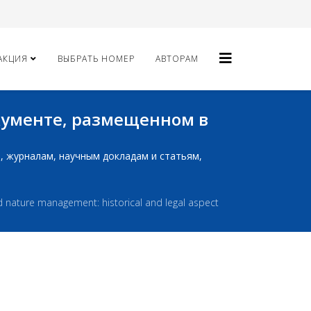
АКЦИЯ
ВЫБРАТЬ НОМЕР
АВТОРАМ
окументе, размещенном в
ам, журналам, научным докладам и статьям,
nd nature management: historical and legal aspect