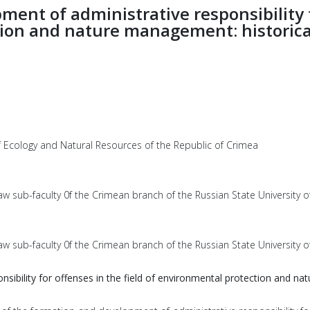
ent of administrative responsibility fo
ion and nature management: historical
 of Ecology and Natural Resources of the Republic of Crimea
aw sub-faculty 0f the Crimean branch of the Russіаn Stаtе Unіvеrsіtу of
aw sub-faculty 0f the Crimean branch of the Russіаn Stаtе Unіvеrsіtу of
ibility for offenses in the field of environmental protection and na