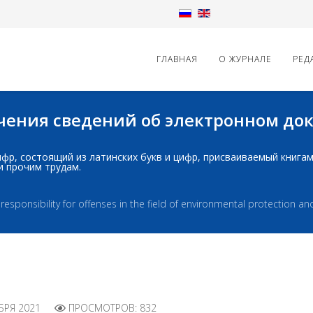
ГЛАВНАЯ
О ЖУРНАЛЕ
РЕД
начения сведений об электронном д
д: шифр, состоящий из латинских букв и цифр, присваиваемый книг
и прочим трудам.
sponsibility for offenses in the field of environmental protection a
БРЯ 2021
ПРОСМОТРОВ: 832