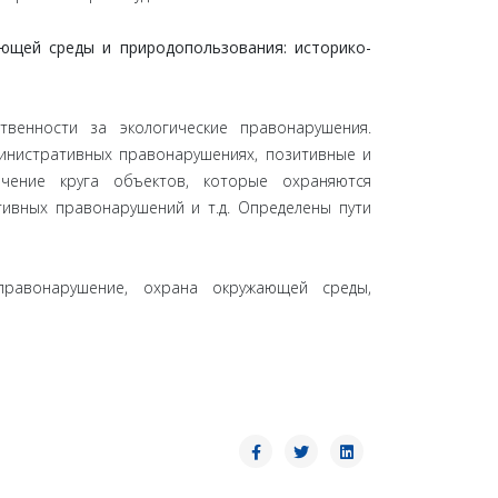
ющей среды и природопользования: истоpикo-
твенности за экологические правонарушения.
инистративных правонарушениях, позитивные и
ичение круга объектов, которые охраняются
тивных правонарушений и т.д. Определены пути
 правонарушение, охрана окружающей среды,