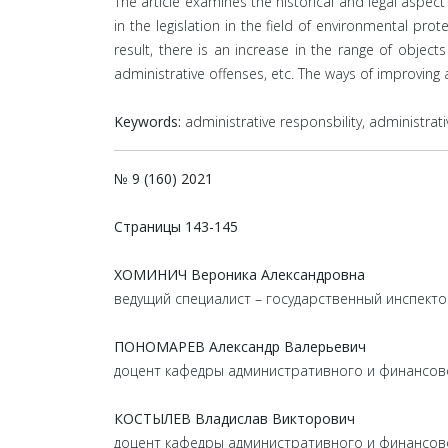
The article examines the historical and legal aspe
in the legislation in the field of environmental pro
result, there is an increase in the range of object
administrative offenses, etc. The ways of improving a
Kеуwоrds:
аdmіnіstratіvе rеspоnsbility, аdmіnіstrat
№ 9 (160) 2021
Страницы
143-145
ХОМИНИЧ Вероника Александровна
ведущий специалист – государственный инспект
ПОНОМАРЕВ Александр Валерьевич
доцент кафедры административного и финансово
КОСТЫЛЕВ Владислав Викторович
доцент кафедры административного и финансово