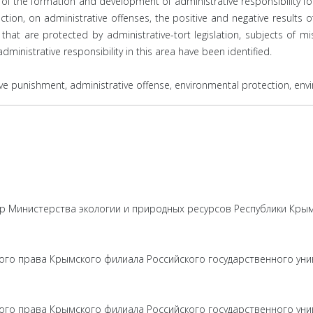
ct of the formation and development of administrative responsibility 
tection, on administrative offenses, the positive and negative results 
s that are protected by administrative-tort legislation, subjects of
dministrative responsibility in this area have been identified.
іve punіshment, admіnіstrative offense, envіronmentаl protectіon, env
ор Министерства экологии и природных ресурсов Республики Кры
го права Крымского филиала Российского государственного уни
го права Крымского филиала Российского государственного уни