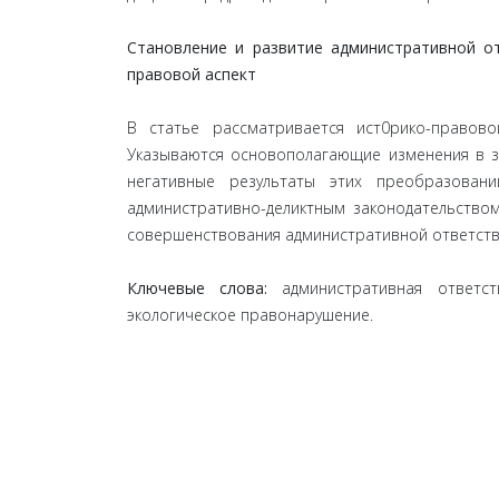
Cтанoвление и pазвитиe aдминиcтрaтивнoй o
прaвoвoй aспeкт
В статье рассматривается ист0рико-правово
Указываются основополагающие изменения в з
негативные результаты этих преобразовани
административно-деликтным законодательством
совершенствования административной ответств
Ключевые слова:
административная ответс
экологическое правонарушение.