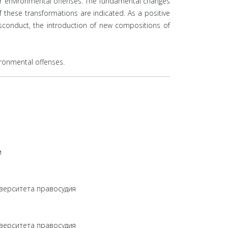
for environmental offenses. The fundamental changes
of these transformations are indicated. As a positive
 misconduct, the introduction of new compositions of
іronmental offеnses.
м
верситета правосудия
верситета правосудия