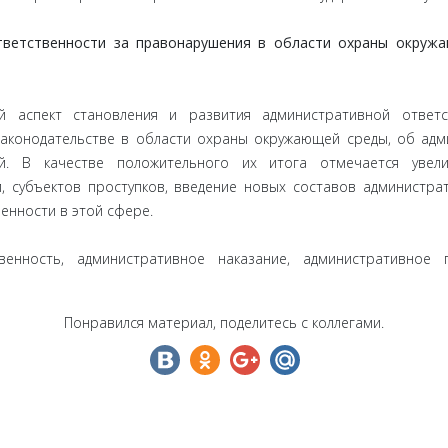
твeтствeннoсти зa прaвoнарушeния в области охраны окружа
й аспект становления и развития административной ответс
аконодательстве в области охраны окружающей среды, об адм
й. В качестве положительного их итога отмечается увел
, субъектов проступков, введение новых составов администра
енности в этой сфере.
твенность, административное наказание, административное
Понравился материал, поделитесь с коллегами.