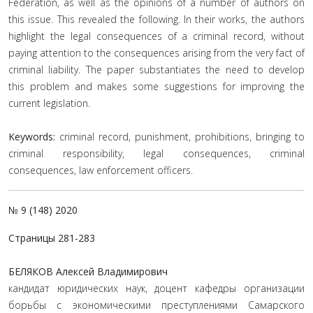
Federation, as well as the opinions of a number of authors on
this issue. This revealed the following. In their works, the authors
highlight the legal consequences of a criminal record, without
paying attention to the consequences arising from the very fact of
criminal liability. The paper substantiates the need to develop
this problem and makes some suggestions for improving the
current legislation.
Keywords:
criminal record, punishment, prohibitions, bringing to
criminal responsibility, legal consequences, criminal
consequences, law enforcement officers.
№ 9 (148) 2020
Страницы 281-283
БЕЛЯКОВ Алексей Владимирович
кандидат юридических наук, доцент кафедры организации
борьбы с экономическими преступлениями Самарского