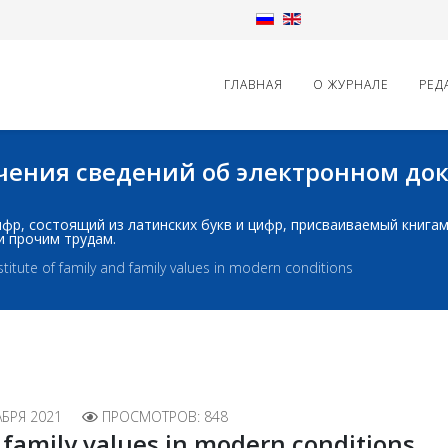
ГЛАВНАЯ
О ЖУРНАЛЕ
РЕД
начения сведений об электронном д
д: шифр, состоящий из латинских букв и цифр, присваиваемый книг
и прочим трудам.
stitute of family and family values in modern conditions
АБРЯ 2021
ПРОСМОТРОВ: 848
d family values in modern conditions