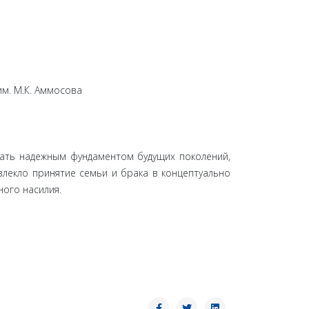
м. М.К. Аммосова
пать надежным фундаментом будущих поколений,
лекло принятие семьи и брака в концептуально
ого насилия.