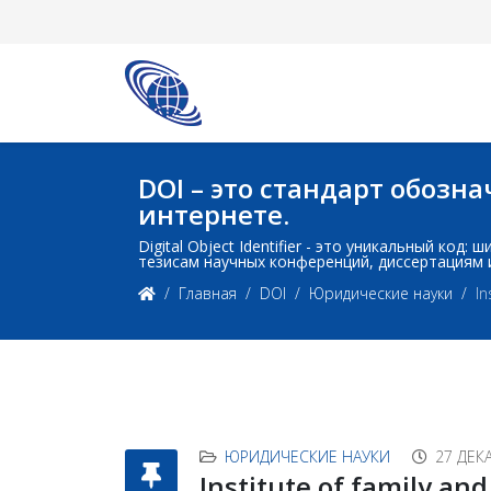
DOI – это стандарт обоз
интернете.
Digital Object Identifier - это уникальный ко
тезисам научных конференций, диссертациям 
Главная
DOI
Юридические науки
In
ЮРИДИЧЕСКИЕ НАУКИ
27 ДЕК
Institute of family an