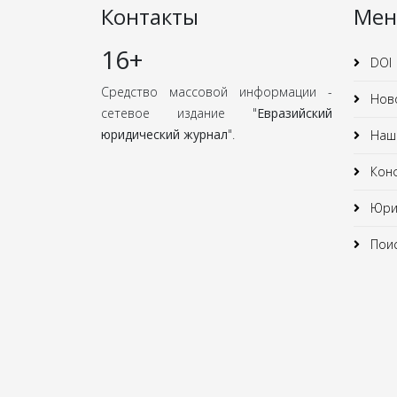
Контакты
Ме
16+
DOI
Средство массовой информации -
Нов
сетевое издание "
Евразийский
юридический журнал
".
Наши
Кон
Юрид
Поис