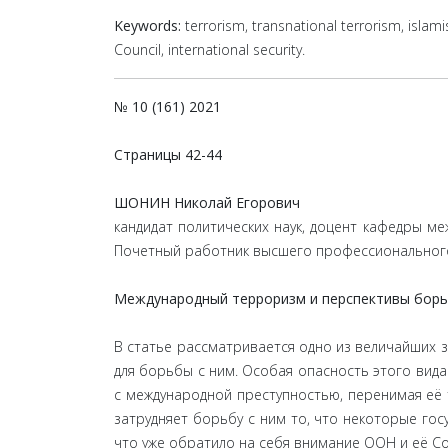
Keywords:
terrorism, transnational terrorism, islam
Council, international security.
№ 10 (161) 2021
Страницы
42-44
ШОНИН Николай Егорович
кандидат политических наук, доцент кафедры м
Почетный работник высшего профессиональног
Международный терроризм и перспективы борь
В статье рассматривается одно из величайших 
для борьбы с ним. Особая опасность этого вида
с международной преступностью, перенимая её
затрудняет борьбу с ним то, что некоторые го
что уже обратило на себя внимание ООН и её С