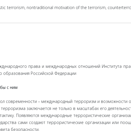
istic terrorism, nontraditional motivation of the terrorism, counterte
еждународного права и международных отношений Института пра
о образования Российской Федерации
бы с ним
зол современности – международный терроризм и возможности о
 терроризма заключается не только в масштабах его деятельности
 тактику. Появляются международные террористические организа
сударства сами создают террористические организации или поощр
овета безопасности.