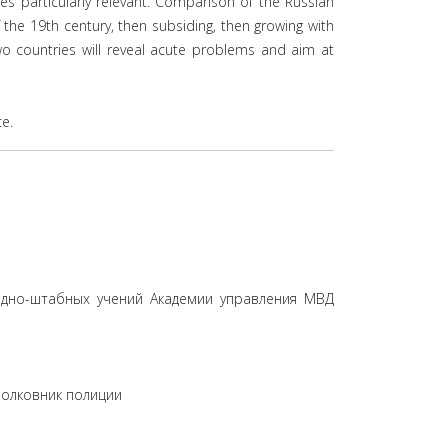
mes particularly relevant. Comparison of the Russian
 the 19th century, then subsiding, then growing with
wo countries will reveal acute problems and aim at
ce.
андно-штабных учений Академии управления МВД
полковник полиции