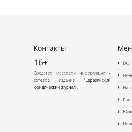
Контакты
Ме
16+
DOI
Средство массовой информации -
Нов
сетевое издание "
Евразийский
юридический журнал
".
Наши
Кон
Юрид
Поис