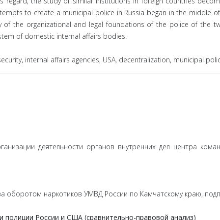
is regard, the study of similar institutions in foreign countries beco
attempts to create a municipal police in Russia began in the middle of
y of the organizational and legal foundations of the police of the t
tem of domestic internal affairs bodies.
, security, internal affairs agencies, USA, decentralization, municipal poli
рганизации деятельности органов внутренних дел центра ком
за оборотом наркотиков УМВД России по Камчатскому краю, под
 полиции России и США (сравнительно-правовой анализ)