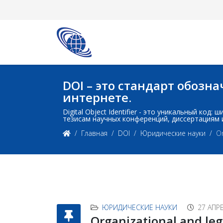
DOI – это стандарт обоз
интернете.
Digital Object Identifier - это уникальный ко
тезисам научных конференций, диссертациям 
Главная
DOI
Юридические науки
Or
ЮРИДИЧЕСКИЕ НАУКИ
27 АПР
Organizational and lega