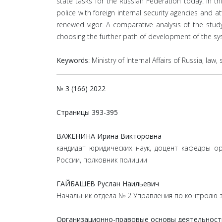
state tasks for the Russian Federation today. In th
police with foreign internal security agencies and 
renewed vigor. A comparative analysis of the stud
choosing the further path of development of the sys
Keywords
: Ministry of Internal Affairs of Russia, law
№ 3 (166) 2022
Страницы
393-395
ВАЖЕНИНА Ирина Викторовна
кандидат юридических наук, доцент кафедры о
России, полковник полиции
ГАЙБАШЕВ Руслан Наильевич
Начальник отдела № 2 Управления по контролю 
Организационно-правовые основы деятельности