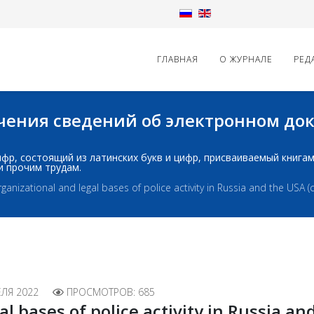
ГЛАВНАЯ
О ЖУРНАЛЕ
РЕД
начения сведений об электронном д
д: шифр, состоящий из латинских букв и цифр, присваиваемый книг
и прочим трудам.
ganizational and legal bases of police activity in Russia and the USA (
ЕЛЯ 2022
ПРОСМОТРОВ: 685
l bases of police activity in Russia a