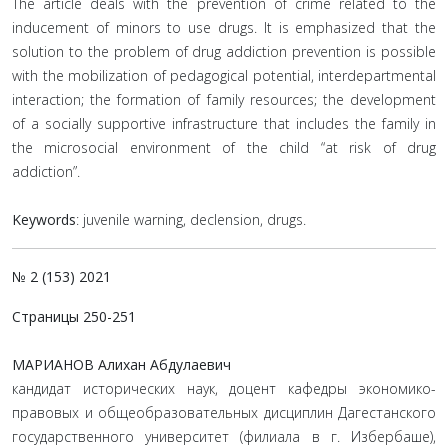
The article deals with the prevention of crime related to the
inducement of minors to use drugs. It is emphasized that the
solution to the problem of drug addiction prevention is possible
with the mobilization of pedagogical potential, interdepartmental
interaction; the formation of family resources; the development
of a socially supportive infrastructure that includes the family in
the microsocial environment of the child “at risk of drug
addiction”.
Keywords
: juvenile warning, declension, drugs.
№ 2 (153) 2021
Страницы 250-251
МАРИАНОВ Алихан Абдулаевич
кандидат исторических наук, доцент кафедры экономико-
правовых и общеобразовательных дисциплин Дагестанского
государственного университет (филиала в г. Избербаше),