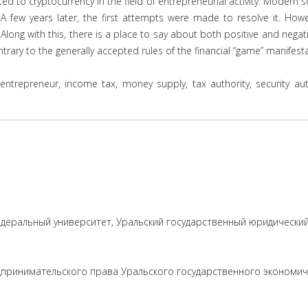
lated to cryptocurrency in the field of entrepreneurial activity. Modern 
 few years later, the first attempts were made to resolve it. Howev
Along with this, there is a place to say about both positive and negat
rary to the generally accepted rules of the financial “game” manifesta
ntrepreneur, income tax, money supply, tax authority, security auth
федеральный университет, Уральский государственный юридически
едпринимательского права Уральского государственного экономич