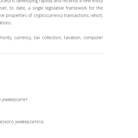
society is developing rapidly and recently a new entity
er, to date, a single legislative framework for the
ive properties of cryptocurrency transactions, which,
tions.
ority, currency, tax collection, taxation, computer
й университет
еского университета