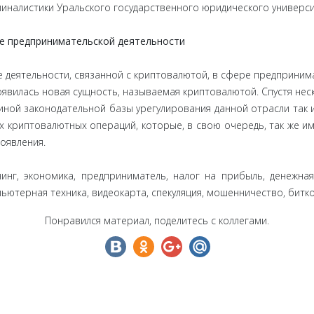
миналистики Уральского государственного юридического универс
е предпринимательской деятельности
е деятельности, связанной с криптовалютой, в сфере предприни
оявилась новая сущность, называемая криптовалютой. Спустя нес
иной законодательной базы урегулирования данной отрасли так и
вах криптовалютных операций, которые, в свою очередь, так же 
оявления.
нинг, экономика, предприниматель, налог на прибыль, денежна
ьютерная техника, видеокарта, спекуляция, мошенничество, битко
Понравился материал, поделитесь с коллегами.