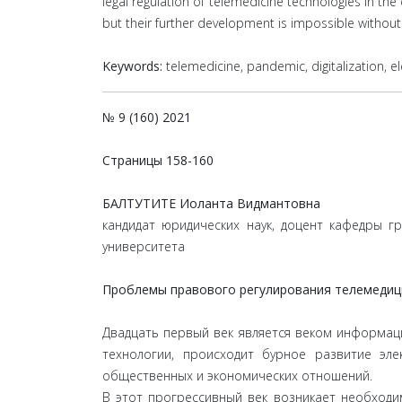
legal regulation of telemedicine technologies in th
but their further development is impossible without 
Keywords:
telemedicine, pandemic, digitalization, 
№ 9 (160) 2021
Страницы
158-160
БАЛТУТИТЕ Иоланта Видмантовна
кандидат юридических наук, доцент кафедры г
университета
Проблемы правового регулирования телемедиц
Двадцать первый век является веком информац
технологии, происходит бурное развитие эл
общественных и экономических отношений.
В этот прогрессивный век возникает необход