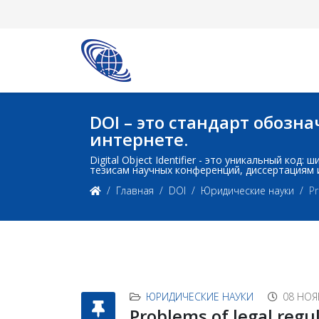
DOI – это стандарт обоз
интернете.
Digital Object Identifier - это уникальный ко
тезисам научных конференций, диссертациям 
Главная
DOI
Юридические науки
Pr
ЮРИДИЧЕСКИЕ НАУКИ
08 НОЯ
Problems of legal regu