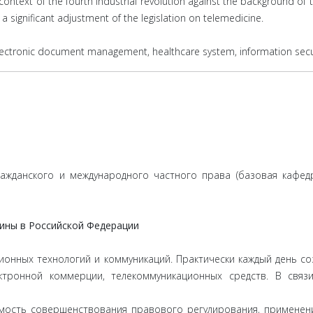
e context of the fourth industrial revolution against the background o
a significant adjustment of the legislation on telemedicine.
electronic document management, healthcare system, information secur
ражданского и международного частного права (базовая кафе
ины в Российской Федерации
ионных технологий и коммуникаций. Практически каждый день 
ектронной коммерции, телекоммуникационных средств. В связ
имость совершенствования правового регулирования, примене