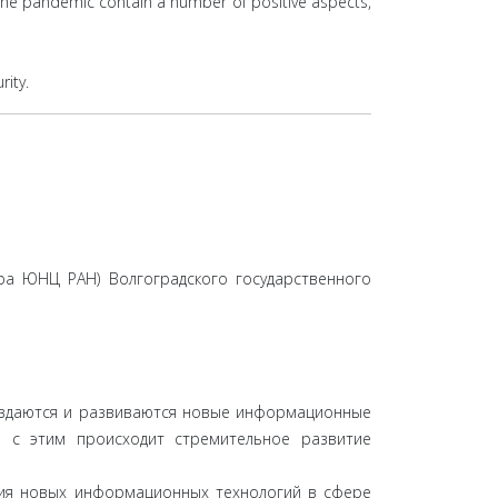
f the pandemic contain a number of positive aspects,
ity.
дра ЮНЦ РАН) Волгоградского государственного
создаются и развиваются новые информационные
и с этим происходит стремительное развитие
ния новых информационных технологий в сфере