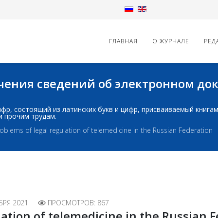
ГЛАВНАЯ
О ЖУРНАЛЕ
РЕД
начения сведений об электронном д
д: шифр, состоящий из латинских букв и цифр, присваиваемый книг
и прочим трудам.
oblems of legal regulation of telemedicine in the Russian Federation
БРЯ 2021
ПРОСМОТРОВ: 867
lation of telemedicine in the Russian 