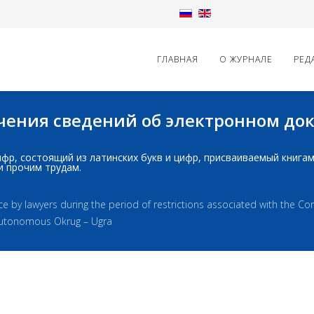
ГЛАВНАЯ
О ЖУРНАЛЕ
РЕД
начения сведений об электронном д
д: шифр, состоящий из латинских букв и цифр, присваиваемый книг
и прочим трудам.
e by lawyers during the period of restrictions associated with the C
Autonomous Okrug – Ugra