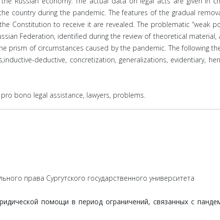
of the Russian economy. The actual data on legal acts are given in c
the country during the pandemic. The features of the gradual removal 
 the Constitution to receive it are revealed. The problematic “weak p
Russian Federation, identified during the review of theoretical material,
 the prism of circumstances caused by the pandemic. The following theo
;inductive-deductive, concretization, generalizations, evidentiary, her
 pro bono legal assistance, lawyers, problems.
льного права Сургутского государственного университета
идической помощи в период ограничений, связанных с пандем