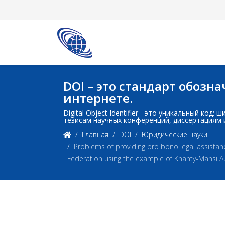
DOI – это стандарт обоз
интернете.
Digital Object Identifier - это уникальный ко
тезисам научных конференций, диссертациям 
Главная
DOI
Юридические науки
Problems of providing pro bono legal assistanc
Federation using the example of Khanty-Mansi 