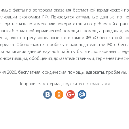
чимые факты по вопросам оказания бесплатной юридической по
илизации экономики РФ. Приводятся актуальные данные по н
следить связь по изменению приоритетов и потребностей стран
казания бесплатной юридической помощи в помощь гражданам, и
еста, плохо отрегулированные как в самом ФЗ «О бесплатной юр
териала. Обозреваются пробелы в законодательстве РФ о бесп
При написании данной научной работы были использованы следую
, конкретизации, обобщения, доказательственный, герменевтическ
емия 2020, бесплатная юридическая помощь, адвокаты, проблемы.
Понравился материал, поделитесь с коллегами.