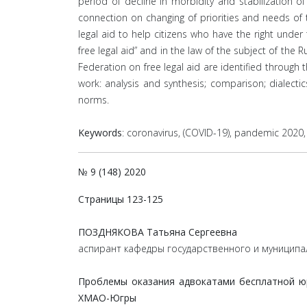
period of decline in morbidity and stabilization 
connection on changing of priorities and needs of 
legal aid to help citizens who have the right under
free legal aid” and in the law of the subject of the 
Federation on free legal aid are identified through
work: analysis and synthesis; comparison; dialectics
norms.
Keywords
: coronavirus, (COVID-19), pandemic 2020,
№ 9 (148) 2020
Страницы 123-125
ПОЗДНЯКОВА Татьяна Сергеевна
аспирант кафедры государственного и муниципа
Проблемы оказания адвокатами бесплатной юр
ХМАО-Югры