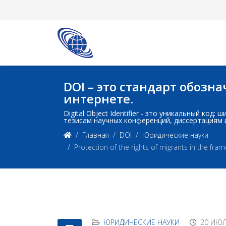
DOI – это стандарт обоз
интернете.
Digital Object Identifier - это уникальный ко
тезисам научных конференций, диссертациям 
Главная
DOI
Юридические науки
Protection of the rights of migrants in the fr
ЮРИДИЧЕСКИЕ НАУКИ
20 ИЮЛ