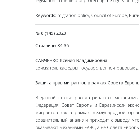
legislation in the field of protecting the rights of m
Keywords:
migration policy, Council of Europe, Euras
№ 6 (145) 2020
Страницы 34-36
САВЧЕНКО Ксения Владимировна
соискатель кафедры государственно-правовых ди
Защита прав мигрантов в рамках Совета Европы
В данной статье рассматриваются механизмы
Федерация: Совет Европы и Евразийский экон
мигрантов как в рамках международной орга
сравнительный анализ и приходит к выводу, ч
оказывают механизмы ЕАЭС, а не Совета Европы