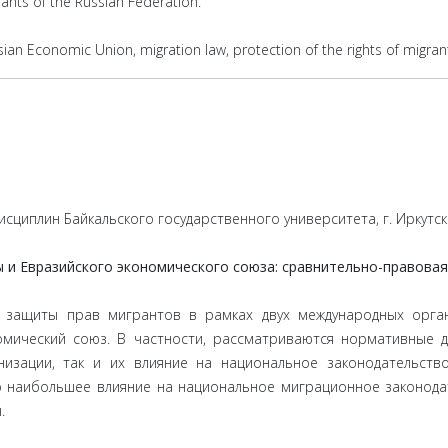
igrants of the Russian Federation.
ian Economic Union, migration law, protection of the rights of migrant
сциплин Байкальского государственного университета, г. Иркутск
 и Евразийского экономического союза: сравнительно-правовая
 защиты прав мигрантов в рамках двух международных органи
омический союз. В частности, рассматриваются нормативные 
низации, так и их влияние на национальное законодательств
то наибольшее влияние на национальное миграционное законод
.