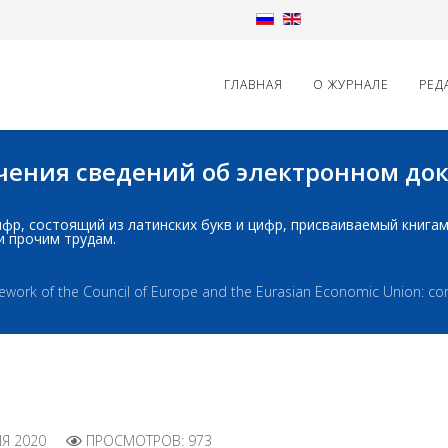
ГЛАВНАЯ
О ЖУРНАЛЕ
РЕД
начения сведений об электронном д
д: шифр, состоящий из латинских букв и цифр, присваиваемый книг
и прочим трудам.
amework of the Council of Europe and the Eurasian Economic Union: com
Я 2020
ПРОСМОТРОВ: 973