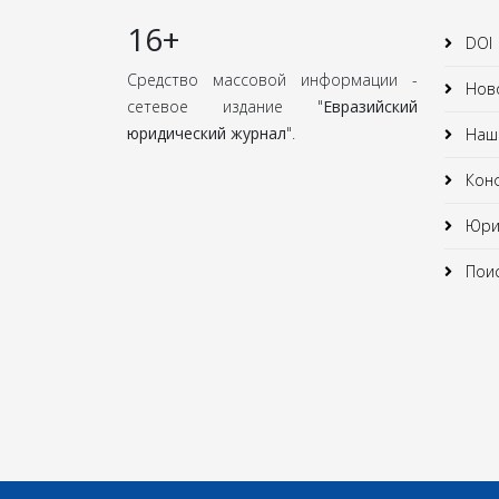
16+
DOI
Средство массовой информации -
Нов
сетевое издание "
Евразийский
юридический журнал
".
Наши
Кон
Юрид
Поис