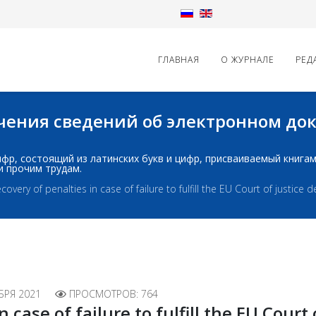
ГЛАВНАЯ
О ЖУРНАЛЕ
РЕД
начения сведений об электронном д
д: шифр, состоящий из латинских букв и цифр, присваиваемый книг
и прочим трудам.
covery of penalties in case of failure to fulfill the EU Court of justice d
БРЯ 2021
ПРОСМОТРОВ: 764
 case of failure to fulfill the EU Court 