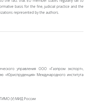
o the fact that EU member states regularly fail to
ormative basis for the fine, judicial practice and the
nizations represented by the authors.
ического управления ООО «Газпром экспорт»,
ию «Юриспруденция» Международного института
МГИМО (У) МИД России