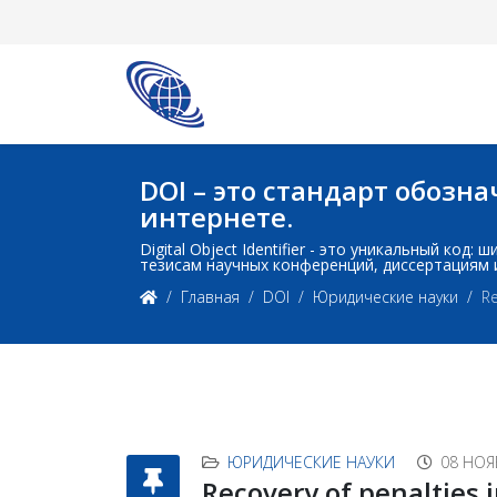
DOI – это стандарт обоз
интернете.
Digital Object Identifier - это уникальный ко
тезисам научных конференций, диссертациям 
Главная
DOI
Юридические науки
Re
ЮРИДИЧЕСКИЕ НАУКИ
08 НОЯ
Recovery of penalties in