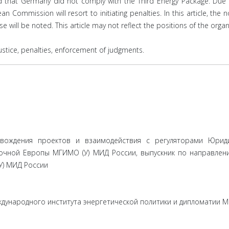
ed that Germany did not comply with the Third Energy Package. Due t
 Commission will resort to initiating penalties. In this article, the n
 will be noted. This article may not reflect the positions of the orga
stice, penalties, enforcement of judgments.
вождения проектов и взаимодействия с регуляторами Юрид
точной Европы МГИМО (У) МИД России, выпускник по направлен
У) МИД России
дународного института энергетической политики и дипломатии 