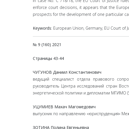
In case No. C 718/18, the EU Court of Justice rul
enforce court decisions, it appears that the European
prospects for the development of one particular case
Keywords
: European Union, Germany, EU Court of Ju
№ 9 (160) 2021
Страницы
43-44
ЧУГУНОВ Даниил Константинович
ведущий специалист отдела правового сопро
руководитель Центра исследований стран Вос
энергетической политики и дипломатии МГИМО (
УЦУМИЕВ Махач Магомедович
выпускник по направлению «юриспруденция» Меж
ЗОТИНА Полина Евгеньевна