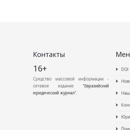
Контакты
Ме
16+
DOI
Средство массовой информации -
Нов
сетевое издание "
Евразийский
юридический журнал
".
Наши
Кон
Юрид
Поис