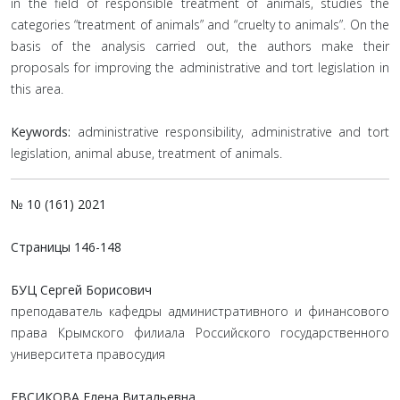
in the field of responsible treatment of animals, studies the
categories “treatment of animals” and “cruelty to animals”. On the
basis of the analysis carried out, the authors make their
proposals for improving the administrative and tort legislation in
this area.
Keywords:
administrative responsibility, administrative and tort
legislation, animal abuse, treatment of animals.
№ 10 (161) 2021
Страницы
146-148
БУЦ Сергей Борисович
преподаватель кафедры административного и финансового
права Крымского филиала Российского государственного
университета правосудия
ЕВСИКОВА Елена Витальевна