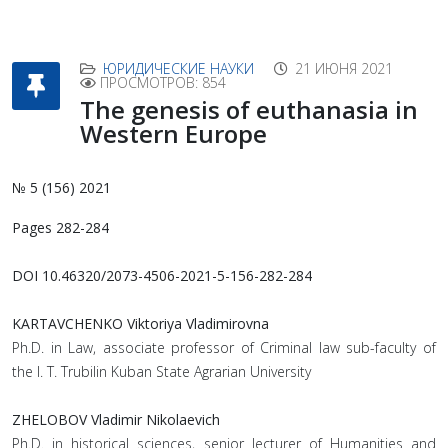
ЮРИДИЧЕСКИЕ НАУКИ
21 ИЮНЯ 2021
ПРОСМОТРОВ: 854
The genesis of euthanasia in
Western Europe
№ 5 (156) 2021
Pages 282-284
DOI 10.46320/2073-4506-2021-5-156-282-284
KARTAVCHENKO Viktoriya Vladimirovna
Ph.D. in Law, associate professor of Criminal law sub-faculty of
the I. T. Trubilin Kuban State Agrarian University
ZHELOBOV Vladimir Nikolaevich
Ph.D. in historical sciences, senior lecturer of Humanities and