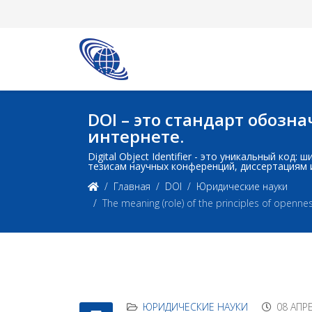
DOI – это стандарт обоз
интернете.
Digital Object Identifier - это уникальный ко
тезисам научных конференций, диссертациям 
Главная
DOI
Юридические науки
The meaning (role) of the principles of opennes
ЮРИДИЧЕСКИЕ НАУКИ
08 АПР