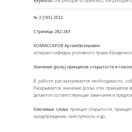
Keywords:
the principle of openness, the principle o
№ 2 (165) 2022
Страницы
282-283
КОМИССАРОВ АртемЕвгеньевич
аспирант кафедры уголовного права Юридическо
Значение (роль) принципов открытости и гласн
В работе рассматривается необходимость соб
Раскрывается значение (роль) этих принципов
делаются соответствующие замечания и предло
Ключевые слова:
принцип открытости, принцип
предупреждение, преступность и др.