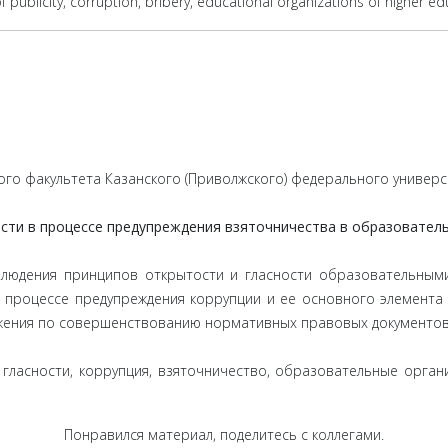
f publicity, corruption, bribery, educational organizations of higher ed
го факультета Казанского (Приволжского) федерального универс
ости в процессе предупреждения взяточничества в образовател
людения принципов открытости и гласности образовательным
 в процессе предупреждения коррупции и ее основного элемента
жения по совершенствованию нормативных правовых документов 
 гласности, коррупция, взяточничество, образовательные орга
Понравился материал, поделитесь с коллегами.