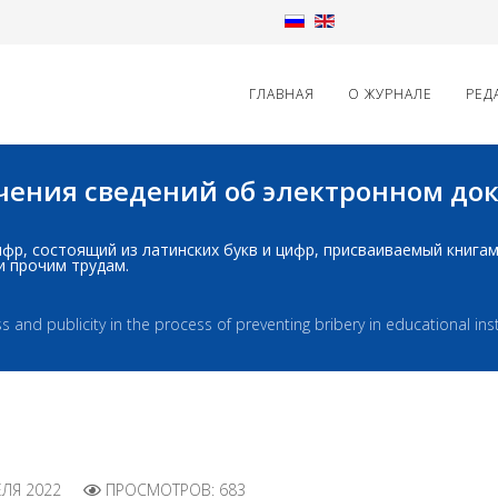
ГЛАВНАЯ
О ЖУРНАЛЕ
РЕД
начения сведений об электронном д
д: шифр, состоящий из латинских букв и цифр, присваиваемый книг
и прочим трудам.
s and publicity in the process of preventing bribery in educational inst
ЕЛЯ 2022
ПРОСМОТРОВ: 683