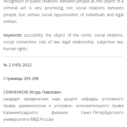
recognition of public relations between people as the object of a
criminal act is very promising, not social relations between
people, but certain social opportunities of individuals and legal
entities.
Keywords:
possibility, the object of the crime, social relations,
social connection, rule of law, legal relationship, subjective law,
human rights.
№ 2 (165) 2022
Страницы
293-298
СЕМЧЕНКОВ Игорь Павлович
кандидат юридических наук, доцент кафедры уголовного
права, криминологии и уголовно- исполнительного права
Калининградского филиала Санкт-Петербургского
университета МВД России