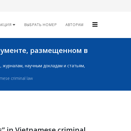
АКЦИЯ
ВЫБРАТЬ НОМЕР
АВТОРАМ
окументе, размещенном в
ам, журналам, научным докладам и статьям,
amese criminal law
s” in Vietnamese criminal