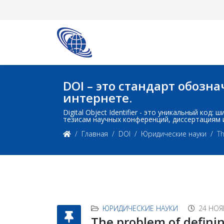
DOI – это стандарт обоз
интернете.
Digital Object Identifier - это уникальный ко
тезисам научных конференций, диссертациям 
Главная
DOI
Юридические науки
Th
ЮРИДИЧЕСКИЕ НАУКИ
24 НОЯ
The problem of definin