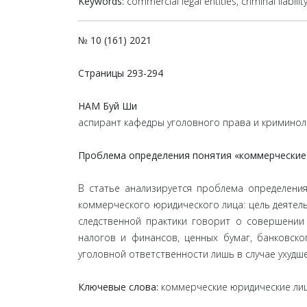
Keywords:
commercial legal entities, criminal liability
№ 10 (161) 2021
Страницы
293-294
НАМ Буй Ши
аспирант кафедры уголовного права и криминол
Проблема определения понятия «коммерческие
В статье анализируется проблема определения
коммерческого юридического лица: цель деятель
следственной практики говорит о совершени
налогов и финансов, ценных бумаг, банковско
уголовной ответственности лишь в случае ухудш
Ключевые слова:
коммерческие юридические лица