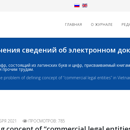
ГЛАВНАЯ
О ЖУРНАЛЕ
РЕД
начения сведений об электронном д
д: шифр, состоящий из латинских букв и цифр, присваиваемый книг
и прочим трудам.
e problem of defining concept of “commercial legal entities” in Vietn
БРЯ 2021
ПРОСМОТРОВ: 785
g concept of “commercial legal entitie