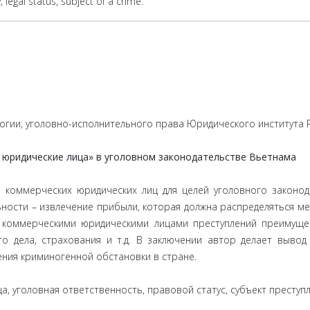
, legal status, subject of a crime.
огии, уголовно-исполнительного права Юридического института 
 юридические лица» в уголовном законодательстве Вьетнама
 коммерческих юридических лиц для целей уголовного законо
ности – извлечение прибыли, которая должна распределяться ме
и коммерческими юридическими лицами преступлений преимуще
го дела, страхования и т.д. В заключении автор делает выво
ения криминогенной обстановки в стране.
, уголовная ответственность, правовой статус, субъект преступл