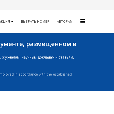
АКЦИЯ
ВЫБРАТЬ НОМЕР
АВТОРАМ
окументе, размещенном в
ам, журналам, научным докладам и статьям,
employed in accordance with the established