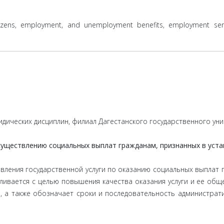
ens, employment, and unemployment benefits, employment service
идических дисциплин, филиал Дагестанского государственного уни
осуществлению социальных выплат гражданам, признанных в ус
вления государственной услуги по оказанию социальных выплат 
вливается с целью повышения качества оказания услуги и ее об
ги, а также обозначает сроки и последовательность администрат