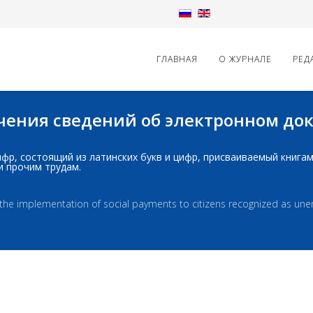
ГЛАВНАЯ
О ЖУРНАЛЕ
РЕД
начения сведений об электронном д
д: шифр, состоящий из латинских букв и цифр, присваиваемый книг
и прочим трудам.
r the implementation of social payments to citizens recognized as un