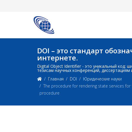
DOI – это стандарт обоз
интернете.
Digital Object Identifier - это уникальный ко
тезисам научных конференций, диссертациям 
Главная
DOI
Юридические науки
The procedure for rendering state services fo
procedure