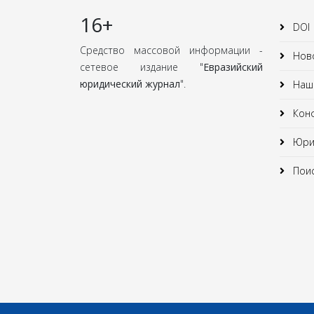
16+
DOI
Средство массовой информации -
Нов
сетевое издание "
Евразийский
юридический журнал
".
Наши
Кон
Юрид
Поис