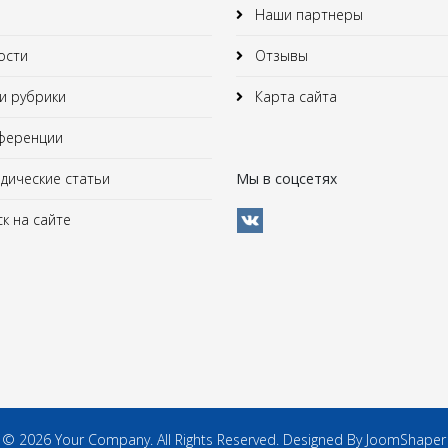
Наши партнеры
ости
Отзывы
 рубрики
Карта сайта
ференции
ические статьи
Мы в соцсетях
к на сайте
© 2026 Your Company. All Rights Reserved. Designed By JoomShaper