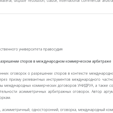
ilateral, dispute resolution, clause, international commercial arbitr
рственного университета правосудия
разрешении споров в международном коммерческом арбитраже
онних оговорок о разрешении споров в контексте международн
через призму релевантных инструментов международного частн
 международных коммерческих договоров УНИДРУА, а также со
ительности асимметричных арбитражных оговорок. Автор аргу
оркам.
в, асимметричный, односторонний, оговорка, международный ко