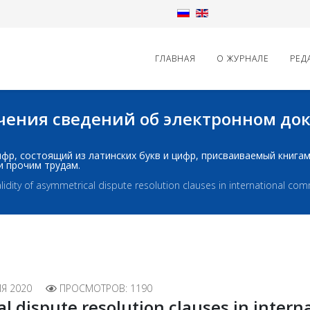
ГЛАВНАЯ
О ЖУРНАЛЕ
РЕД
начения сведений об электронном д
д: шифр, состоящий из латинских букв и цифр, присваиваемый книг
и прочим трудам.
lidity of asymmetrical dispute resolution clauses in international com
Я 2020
ПРОСМОТРОВ: 1190
al dispute resolution clauses in inter