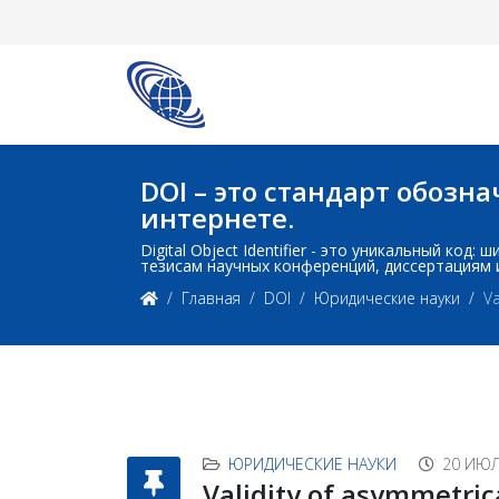
DOI – это стандарт обоз
интернете.
Digital Object Identifier - это уникальный ко
тезисам научных конференций, диссертациям 
Главная
DOI
Юридические науки
Va
ЮРИДИЧЕСКИЕ НАУКИ
20 ИЮЛ
Validity of asymmetric