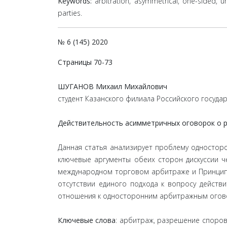
Keywords:
arbitration, asymmetrical, one-sided, un
parties.
№ 6 (145) 2020
Страницы 70-73
ШУГАНОВ Михаил Михайлович
студент Казанского филиала Российского госуда
Действительность асимметричных оговорок о 
Данная статья анализирует проблему одностор
ключевые аргументы обеих сторон дискуссии 
международном торговом арбитраже и Принципы
отсутствии единого подхода к вопросу действ
отношения к односторонним арбитражным огов
Ключевые слова
: арбитраж, разрешение споро