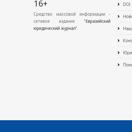
16+
DOI
Средство массовой информации -
Нов
сетевое издание "
Евразийский
юридический журнал
".
Наши
Кон
Юрид
Поис