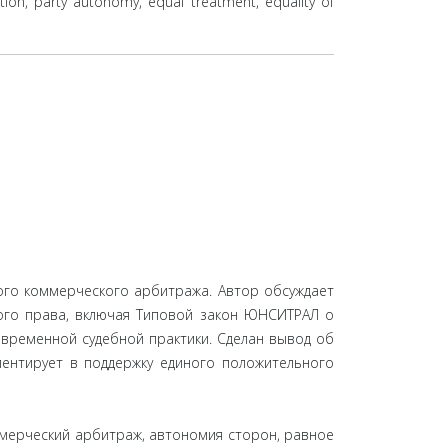
ation, party autonomy, equal treatment, equality of
ого коммерческого арбитража. Автор обсуждает
ого права, включая Типовой закон ЮНСИТРАЛ о
временной судебной практики. Сделан вывод об
ментирует в поддержку единого положительного
ммерческий арбитраж, автономия сторон, равное