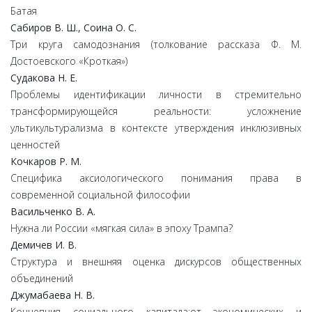
Батая
Сабиров В. Ш., Соина О. С.
Три круга самодознания (толкование рассказа Ф. М.
Достоевского «Кроткая»)
Судакова Н. Е.
Проблемы идентификации личности в стремительно
трансформирующейся реальности: усложнение
ультикультурализма в контексте утверждения инклюзивных
ценностей
Кочкаров Р. М.
Специфика аксиологического понимания права в
современной социальной философии
Васильченко В. А.
Нужна ли России «мягкая сила» в эпоху Трампа?
Демичев И. В.
Структура и внешняя оценка дискурсов общественных
объединений
Джумабаева Н. В.
Концепция социального капитала:от экономических и