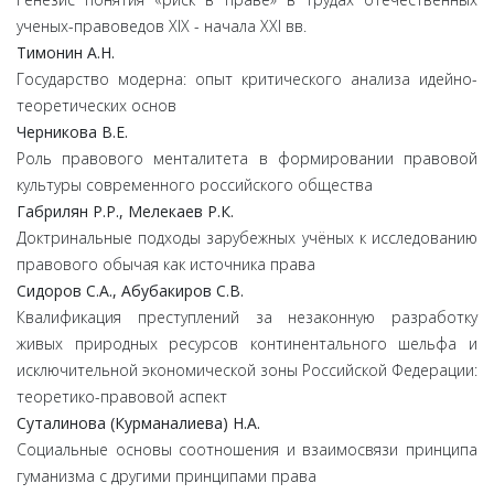
ученых-правоведов XIX - начала XXI вв.
Тимонин
А.
Н.
Государство модерна: опыт критического анализа идейно-
теоретических основ
Черникова
В.
Е.
Роль правового менталитета в формировании правовой
культуры современного российского общества
Габрилян
Р.
Р.,
Мелекаев
Р.
К.
Доктринальные подходы зарубежных учёных к исследованию
правового обычая как источника права
Сидоров
С.
А.,
Абубакиров
С.
В.
Квалификация преступлений за незаконную разработку
живых природных ресурсов континентального шельфа и
исключительной экономической зоны Российской Федерации:
теоретико-правовой аспект
Суталинова
(Курманалиева)
Н.
А.
Социальные основы соотношения и взаимосвязи принципа
гуманизма с другими принципами права