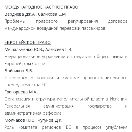
МЕЖДУНАРОДНОЕ ЧАСТНОЕ ПРАВО
Вердиева
Дж.
А.,
Салихова
С.
М.
Проблемы правового регулирования договора
международной воздушной перевозки пассажиров
ЕВРОПЕЙСКОЕ ПРАВО
Мишальченко
Ю.В.,
Алексеев
Г.В.
Наднациональное управление и стандарты общего рынка в
Европейском Союзе
Войников
В.
В.
К вопросу о понятии и системе правоохранительного
законодательства ЕС
Григорьева
М.
А.
Организация и структура исполнительной власти в Испании.
Генеральная администрация государства и
административная реформа
Молчаков
Н.
Ю.,
Чугунов
Д.
К.
Роль комитета регионов ЕС в процессе углубления