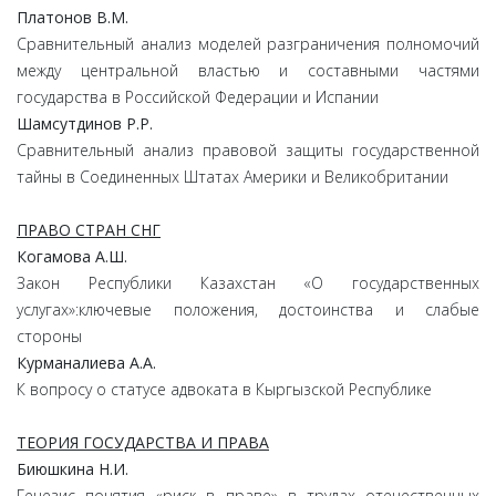
Платонов
В.
М.
Сравнительный анализ моделей разграничения полномочий
между центральной властью и составными частями
государства в Российской Федерации и Испании
Шамсутдинов
Р.
Р.
Сравнительный анализ правовой защиты государственной
тайны в Соединенных Штатах Америки и Великобритании
ПРАВО СТРАН СНГ
Когамова
А.
Ш.
Закон Республики Казахстан «О государственных
услугах»:ключевые положения, достоинства и слабые
стороны
Курманалиева
А.
А.
К вопросу о статусе адвоката в Кыргызской Республике
ТЕОРИЯ ГОСУДАРСТВА И ПРАВА
Биюшкина
Н.
И.
Генезис понятия «риск в праве» в трудах отечественных