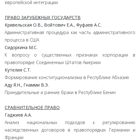
европейской интеграции
ПРАВО ЗАРУБЕЖНЫХ ГОСУДАРСТВ
Кривельская
О.
В.,
Войтович
Е.
А.,
Фуфаев
А.
С.
Административная процедура как часть административного
процесса в США
Сидоркина
М.
С.
К вопросу о существенных признаках корпорации в
правопорядке Соединенных Штатов Америки
Кутелия
С.
Т.
Формирование конституционализма в Республике Абхазия
Аду
Я.
Н.,
Гнамми
В.
Э.
Принудительные и ранние браки в Республике Бенин
СРАВНИТЕЛЬНОЕ ПРАВО
Гаджиев А.
А.
Анализ национальных подходов к регулированию
наследственных договоров в правопорядках Германии и
Франции