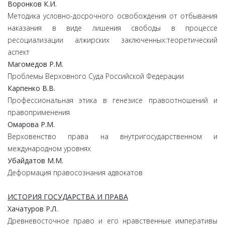
Воронков
К.
И.
Методика условно-досрочного освобождения от отбывания
наказания в виде лишения свободы в процессе
ресоциализации алжирских заключенных:теоретический
аспект
Магомедов
Р.
М.
Проблемы Верховного Суда Российской Федерации
Карпенко
В.В.
Профессиональная этика в генезисе правоотношений и
правоприменения
Омарова
Р.
М.
Верховенство права на внутригосударственном и
международном уровнях
Убайдатов
М.
М.
Деформация правосознания адвокатов
ИСТОРИЯ ГОСУДАРСТВА И ПРАВА
Хачатуров
Р.
Л.
Древневосточное право и его нравственные императивы