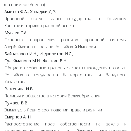
(на примере Авесты)
Аметка
Ф.
А.,
Хаваджи
Д.
Р.
Правовой статус главы государства в Крымском
Ханстве:историко-правовой аспект
Мусаев
С.
А.
Основные направления развития правовой системы
Азербайджана в составе Российской Империи
Байназаров
И.
Н.,
Игдавлетов
И.
С.,
Сулейманова
М.
Н.,
Фешкин
В.
Н.
Общие и особенные правовые аспекты вхождения в состав
Российского государства Башкортостана и Западного
Казахстана
Важенина
И.
В.
Полиция и общество в истории Великобритании
Пужаев
В.
В.
Эммануэль Леви о соотношении права и религии
Смирнов А. Н.
Распространение прав собственности на землю и
закрепощение крестьян в Русском государстве:к