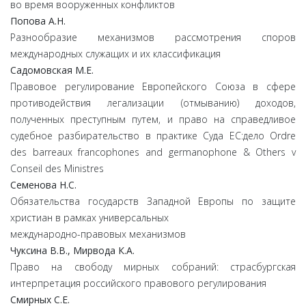
во время вооруженных конфликтов
Попова
А.
Н.
Разнообразие механизмов рассмотрения споров
международных служащих и их классификация
Садомовская
М.
Е.
Правовое регулирование Европейского Союза в сфере
противодействия легализации (отмыванию) доходов,
полученных преступным путем, и право на справедливое
судебное разбирательство в практике Суда ЕС:дело Ordre
des barreaux francophones and germanophone & Others v
Conseil des Ministres
Семенова
Н.
С.
Обязательства государств Западной Европы по защите
христиан в рамках универсальных
международно-правовых механизмов
Чуксина
В.
В.,
Мирвода
К.
А.
Право на свободу мирных собраний: страсбургская
интерпретация российского правового регулирования
С
мирных
С.
Е.