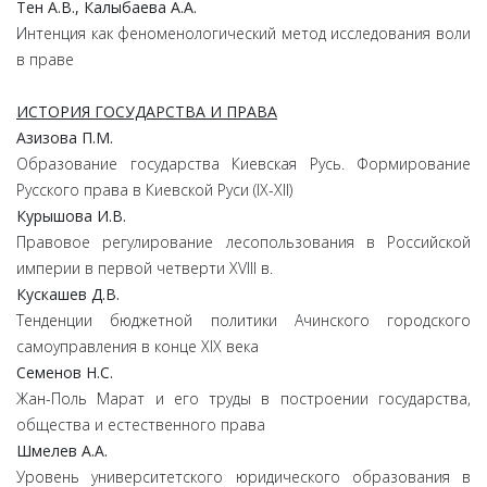
Тен
А.
В.,
Калыбаева
А.
А.
Интенция как феноменологический метод исследования воли
в праве
ИСТОРИЯ ГОСУДАРСТВА И ПРАВА
Азизова
П.
М.
Образование государства Киевская Русь. Формирование
Русского права в Киевской Руси (IХ-ХII)
Курышова
И.
В.
Правовое регулирование лесопользования в Российской
империи в первой четверти XVIII в.
Кускашев
Д.
В.
Тенденции бюджетной политики Ачинского городского
самоуправления в конце XIX века
Семенов
Н.
С.
Жан-Поль Марат и его труды в построении государства,
общества и естественного права
Шмелев
А.
А.
Уровень университетского юридического образования в