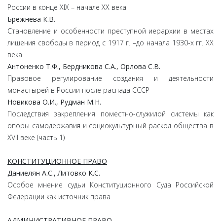
России в конце XIX – начале XX века
Брежнева
К.
В.
Становление и особенности преступной иерархии в местах
лишения свободы в период с 1917 г. –до начала 1930-х гг. XX
века
Антоненко
Т.
Ф.,
Бердникова
С.
А.,
Орлова
С.
В.
Правовое регулирование создания и деятельности
монастырей в России после распада СССР
Новикова
О.
И.,
Рудман
М.
Н.
Последствия закрепления поместно-служилой системы как
опоры самодержавия и социокультурный раскол общества в
XVII веке (часть 1)
КОНСТИТУЦИОННОЕ ПРАВО
Даниелян
А.
С.,
Литовко
К.
С.
Особое мнение судьи Конституционного Суда Российской
Федерации как источник права
АДМИНИСТРАТИВНОЕ ПРАВО