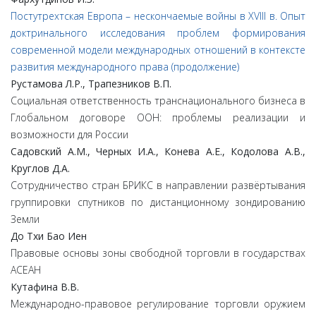
Постутрехтская Европа – нескончаемые войны в XVIII в. Опыт
доктринального исследования проблем формирования
современной модели международных отношений в контексте
развития международного права (продолжение)
Рустамова
Л.
Р.,
Трапезников
В.
П.
Социальная ответственность транснационального бизнеса в
Глобальном договоре ООН: проблемы реализации и
возможности для России
Садовский
А.
М.,
Черных
И.
А.,
Конева
А.
Е.,
Кодолова
А.
В.,
Круглов
Д.
А.
Сотрудничество стран БРИКС в направлении развёртывания
группировки спутников по дистанционному зондированию
Земли
До
Тхи
Бао
Иен
Правовые основы зоны свободной торговли в государствах
АСЕАН
Кутафина
В.
В.
Международно-правовое регулирование торговли оружием