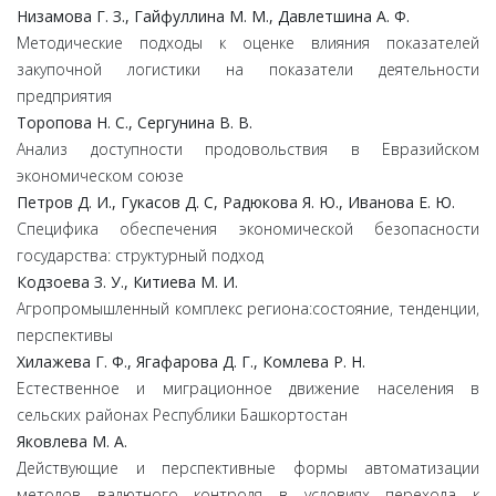
Низамова Г. З., Гайфуллина М. М., Давлетшина А. Ф.
Методические подходы к оценке влияния показателей
закупочной логистики на показатели деятельности
предприятия
Торопова Н. С., Сергунина В. В.
Анализ доступности продовольствия в Евразийском
экономическом союзе
Петров Д. И., Гукасов Д. С, Радюкова Я. Ю., Иванова Е. Ю.
Специфика обеспечения экономической безопасности
государства: структурный подход
Кодзоева З. У., Китиева М. И.
Агропромышленный комплекс региона:состояние, тенденции,
перспективы
Хилажева Г. Ф., Ягафарова Д. Г., Комлева Р. Н.
Естественное и миграционное движение населения в
сельских районах Республики Башкортостан
Яковлева М. А.
Действующие и перспективные формы автоматизации
методов валютного контроля в условиях перехода к