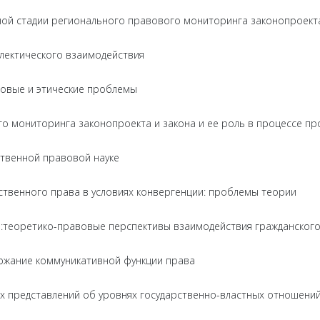
ной стадии регионального правового мониторинга законопроекта
лектического взаимодействия
вовые и этические проблемы
о мониторинга законопроекта и закона и ее роль в процессе п
ственной правовой науке
ственного права в условиях конвергенции: проблемы теории
теоретико-правовые перспективы взаимодействия гражданского
ержание коммуникативной функции права
х представлений об уровнях государственно-властных отношени