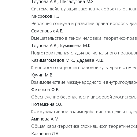
Тлупова
А.
В.,
Шигалугова
М.
Х.
Система действующих законов как объекты основ
Мисроков
Т.
З.
Эволюция социума и развитие права: вопросы диа
Семеновых
А.
Е.
Вмешательство в геном человека: теоретико-пра
Тлупова
А.
В.,
Кумышева
М.
К.
Подготовительная стадия регионального правовог
Казимагомедов
М.
К.,
Дадаева
Р.
Ш.
К вопросу о сущности правовой культуры в отече
Кучин
М.
В.
Взаимодействие международного и внутригосудар
Фетюков
Ф.
В.
Обеспечение безопасности цифровой экосистемы:
Потемкина
О.
С.
Коммуникативное взаимодействие как цель и сод
Аминова
А.
М.
Общая характеристика сложившихся теоретически
Казанчян
Л.
А.