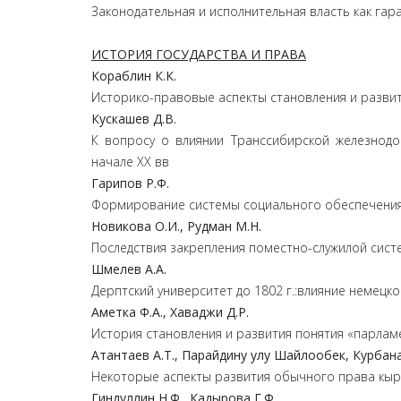
Законодательная и исполнительная власть как га
ИСТОРИЯ ГОСУДАРСТВА И ПРАВА
Кораблин
К.
К.
Историко-правовые аспекты становления и разви
Кускашев
Д.
В.
К вопросу о влиянии Транссибирской железнодо
начале XX вв
Гарипов
Р.
Ф.
Формирование системы социального обеспечения в
Новикова
О.
И.,
Рудман
М.
Н.
Последствия закрепления поместно-служилой систе
Шмелев
А.
А.
Дерптский университет до 1802 г.:влияние немецк
Аметка
Ф.
А.,
Хаваджи
Д.
Р.
История становления и развития понятия «парламе
Атантаев
А.
Т.,
Парайдин
у улу
Шайлообек,
Курбан
Некоторые аспекты развития обычного права кы
Гиндуллин
Н.
Ф.,
Кадырова
Г.
Ф.,