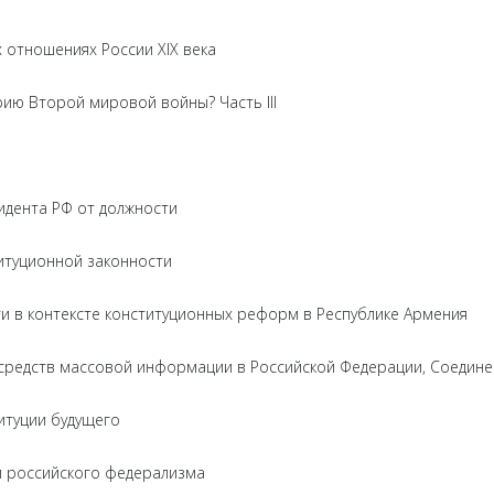
 отношениях России XIX века
ию Второй мировой войны? Часть III
идента РФ от должности
итуционной законности
и в контексте конституционных реформ в Республике Армения
средств массовой информации в Российской Федерации, Соедине
итуции будущего
 российского федерализма