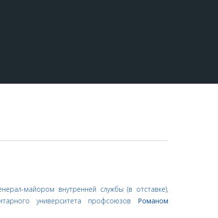
нерал-майором внутренней службы (в отставке),
нитарного университета профсоюзов
Романом