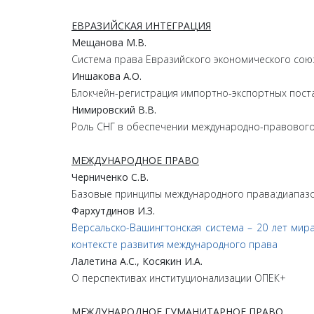
ЕВРАЗИЙСКАЯ ИНТЕГРАЦИЯ
Мещанова
М.
В.
Система права Евразийского экономического сою
Иншакова
А.
О.
Блокчейн-регистрация импортно-экспортных пост
Нимировский
В.
В.
Роль СНГ в обеспечении международно-правового
МЕЖДУНАРОДНОЕ ПРАВО
Черниченко
С.
В.
Базовые принципы международного права:диапаз
Фархутдинов
И.З.
Версальско-Вашингтонская система – 20 лет ми
контексте развития международного права
Лалетина
А.
С.,
Косякин
И.
А.
О перспективах институционализации ОПЕК+
МЕЖДУНАРОДНОЕ ГУМАНИТАРНОЕ ПРАВО