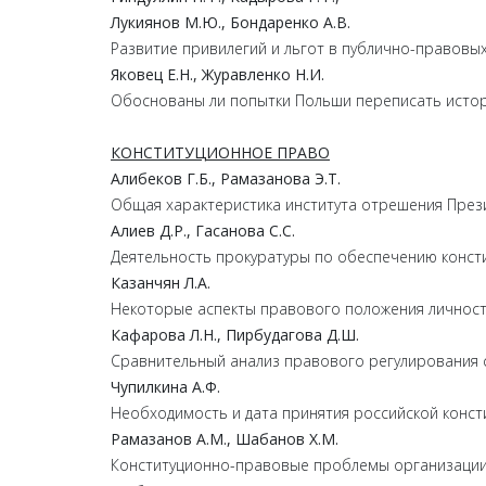
Лукиянов
М.
Ю.,
Бондаренко
А.
В.
Развитие привилегий и льгот в публично-правовых
Яковец
Е.
Н.,
Журавленко
Н.
И.
Обоснованы ли попытки Польши переписать истор
КОНСТИТУЦИОННОЕ ПРАВО
Алибеков
Г.
Б.,
Рамазанова
Э.
Т.
Общая характеристика института отрешения През
Алиев
Д.
Р.,
Гасанова
С.
С.
Деятельность прокуратуры по обеспечению конст
Казанчян
Л.
А.
Некоторые аспекты правового положения личност
Кафарова
Л.
Н.,
Пирбудагова
Д.
Ш.
Сравнительный анализ правового регулирования 
Чупилкина
А.
Ф.
Необходимость и дата принятия российской конст
Рамазанов
А.
М.,
Шабанов
Х.
М.
Конституционно-правовые проблемы организации