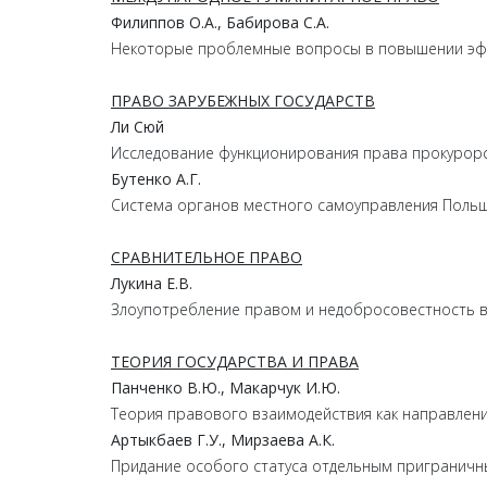
Филиппов
О.
А.,
Бабирова
С.
А.
Некоторые проблемные вопросы в повышении эф
ПРАВО ЗАРУБЕЖНЫХ ГОСУДАРСТВ
Ли
Сюй
Исследование функционирования права прокурорс
Бутенко
А.
Г.
Система органов местного самоуправления Польш
СРАВНИТЕЛЬНОЕ ПРАВО
Лукина
Е.
В.
Злоупотребление правом и недобросовестность в
ТЕОРИЯ ГОСУДАРСТВА И ПРАВА
Панченко
В.
Ю.,
Макарчук
И.
Ю.
Теория правового взаимодействия как направлен
Артыкбаев
Г.
У.,
Мирзаева
А.
К.
Придание особого статуса отдельным приграничн