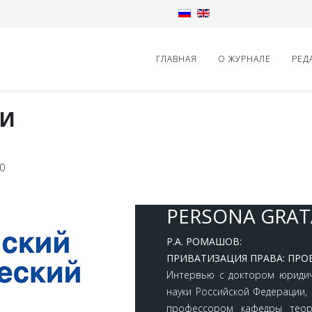
ГЛАВНАЯ
О ЖУРНАЛЕ
РЕД
 И
0
PERSONA GRAT
Р.А. РОМАШОВ:
ПРИВАТИЗАЦИЯ ПРАВА: ПРО
Интервью с доктором юридич
науки Российской Федерации, 
профессором кафедры теор