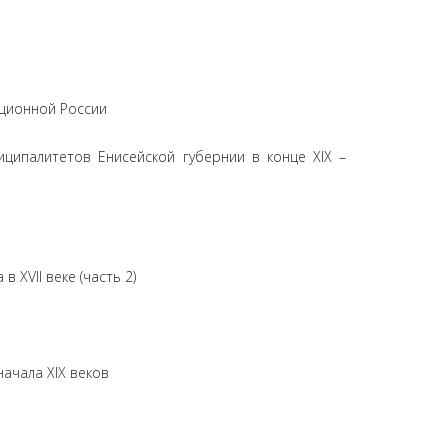
юционной России
ципалитетов Енисейской губернии в конце XIX –
XVII веке (часть 2)
ачала XIX веков