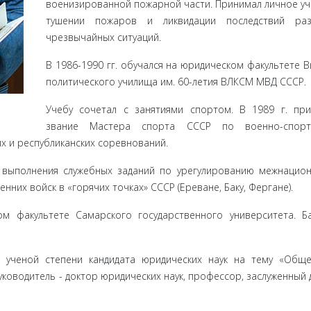
военизированной пожарной части. Принимал личное уч
тушении пожаров и ликвидации последствий раз
чрезвычайных ситуаций.
В 1986-1990 гг. обучался на юридическом факультете 
политического училища им. 60-летия ВЛКСМ МВД СССР.
Учебу сочетал с занятиями спортом. В 1989 г. пр
звание Мастера спорта СССР по военно-спорт
х и республиканских соревнований.
я выполнения служебных заданий по урегулированию межнацио
нних войск в «горячих точках» СССР (Ереване, Баку, Фергане).
ом факультете Самарского государственного университета. Б
е ученой степени кандидата юридических наук на тему «Общ
уководитель - доктор юридических наук, профессор, заслуженный 