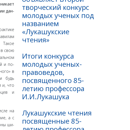
зникает
творческий конкурс
ии дан­
молодых ученых под
названием
«Лукашукские
рактике
равилам
чтения»
. Такое
 в свою
Итоги конкурса
гальном
молодых ученых-
й и по­
правоведов,
ного» в
посвященного 85-
ни будь
 и, что
летию профессора
рцев и
И.И.Лукашука
Лукашукские чтения
исле на
ие, а с
посвященные 85-
оны ши­
летию профессора