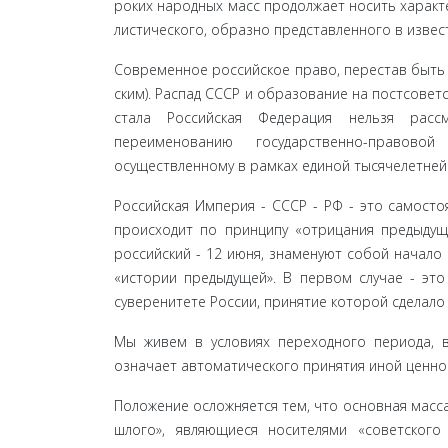
роких народных масс продолжает носить характ
листического, образно представленного в извест
Современное российское право, перестав быть с
ским). Распад СССР и образование на постсовет
стала Российская Федерация нельзя расс
переименованию государственно-правово
осуществленному в рамках единой ты­сячелетней
Российская Империя - СССР - РФ - это самостоя
происходит по принципу «отрицания предыдуще
российский - 12 июня, знаменуют собой начало
«истории предыдущей». В первом случае - это
суверенитете России, принятие которой сделал
Мы живем в условиях переходного периода, в
означает автоматического принятия иной ценнос
Положение осложняется тем, что основная масса
шлого», являющиеся носителями «советского