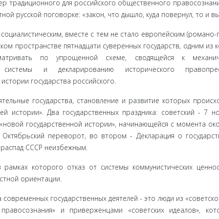
ер традици­онного для российского общественного правосознани
ной русской поговорке: «закон, что дышло, куда повернул, то и в
оциали­стическим, вместе с тем не стало европейским (романо-
ском простран­стве пятнадцати суверенных государств, одним из 
матривать по упро­щенной схеме, сводящейся к механич
й системы и декларированию истори­ческого правопрее
 истории государства российского.
тель­ные государства, становление и развитие которых происхо
й истории». Два государственных праздника: советский - 7 но
 «но­вой государственной истории», начинающейся с момента ок
 Октябрьский переворот, во втором - Декларация о государ­с
о распад СССР неизбежным.
 рамках которого отказ от системы коммунистических ценно
тной ори­ентации.
 современ­ных государственных деятелей - это люди из «советско
 правосознания» и приверженцами «советских идеалов», ко