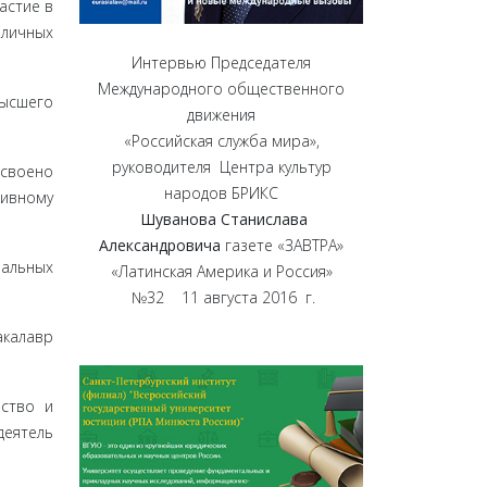
астие в
личных
Интервью Председателя
Международного общественного
Высшего
движения
«Российская служба мира»,
руководителя Центра культур
исвоено
народов БРИКС
ивному
Шуванова Станислава
Александровича
газете «ЗАВТРА»
нальных
«Латинская Америка и Россия»
№32 11 августа 2016 г.
акалавр
ество и
деятель