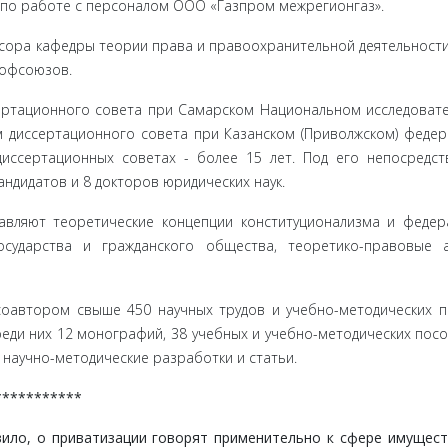
я по работе с персоналом ООО «Газпром межрегионгаз».
сора кафедры теории права и правоохранительной деятельности
рофсоюзов.
ертационного совета при Самарском Национальном исследоват
ном диссертационного совета при Казанском (Приволжском) феде
диссертационных советах - более 15 лет. Под его непосредс
ндидатов и 8 докторов юридических наук.
авляют теоретические концепции конституционализма и федер
сударства и гражданского общества, теоретико-правовые а
соавтором свыше 450 научных трудов и учебно-методических 
еди них 12 монографий, 38 учебных и учебно-методических посо
, научно-методические разработки и статьи.
***********
о, о при­ватизации говорят применительно к сфере имущес