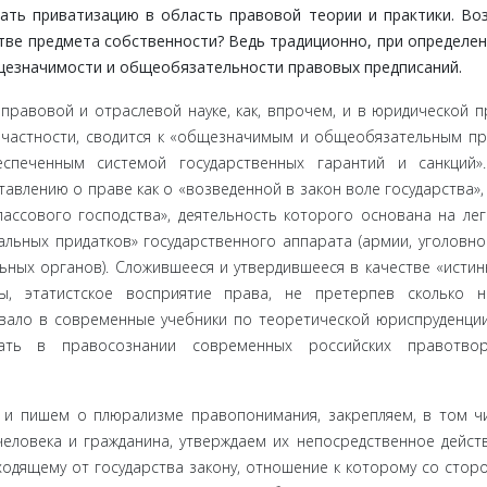
ть привати­зацию в область правовой теории и практики. Во
тве предмета собственности? Ведь традиционно, при определен
щезначимо­сти и общеобязательности правовых предписаний.
вовой и от­раслевой науке, как, впрочем, и в юридической п
 частности, сводится к «общезначимым и общеобязательным п
спеченным системой государствен­ных гарантий и санкций»
тавлению о праве как о «возведенной в закон воле государства»,
ассового господства», деятельность которого основана на ле­
льных придатков» государственного аппарата (армии, уголовно
ьных органов). Сложившееся и утвердившееся в качестве «истин
мы, этатистское восприятие права, не претерпев сколько 
вало в современные учебники по теорети­ческой юриспруденции
ть в правосознании современных российских право­тво
 и пишем о плюрализме правопонимания, закрепляем, в том ч
еловека и гражданина, утверждаем их непосредственное действ
сходящему от государства закону, отношение к которому со стор