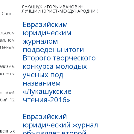
ЛУКАШУК ИГОРЬ ИВАНОВИЧ
ЛУЧШИЙ ЮРИСТ-МЕЖДУНАРОДНИК
 Санкт-
Евразийским
юридическим
ельском
журналом
ральном
подведены итоги
твенным
Второго творческого
конкурса молодых
ализма,
ученых под
спекты
названием
«Лукашукские
пособий
чтения-2016»
бий, 12
Евразийский
юридический журнал
объявляет второй
твенных