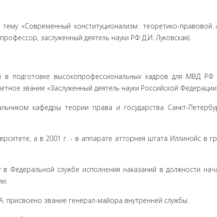
 тему «Современный конституционализм: теоретико-правовой 
 профессор, заслуженный деятель науки РФ Д.И. Луковская).
 и в подготовке высокопрофессиональных кадров для МВД РФ
четное звание «Заслуженный деятель науки Российской Федерации
альником кафедры теории права и государства Санкт-Петербу
ерситете, а в 2001 г. - в аппарате атторнея штата Иллинойс в г
бу в Федеральной службе исполнения наказаний в должности нач
и.
.А. присвоено звание генерал-майора внутренней службы.