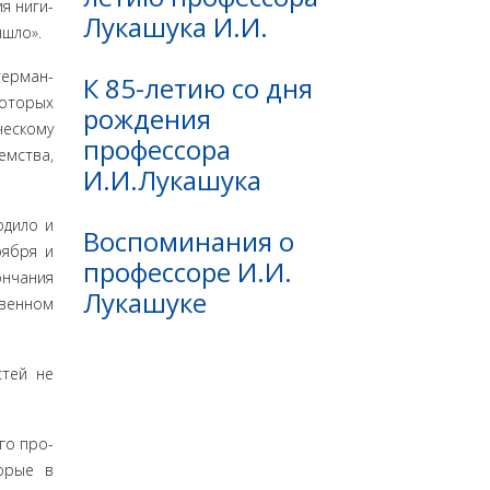
я ниги­
Лукашука И.И.
ышло».
герман­
К 85-летию со дня
которых
рождения
ескому
профессора
мства,
И.И.Лукашука
­дило и
Воспоминания о
­ября и
профессоре И.И.
ончания
Лукашуке
твенном
стей не
го про­
торые в