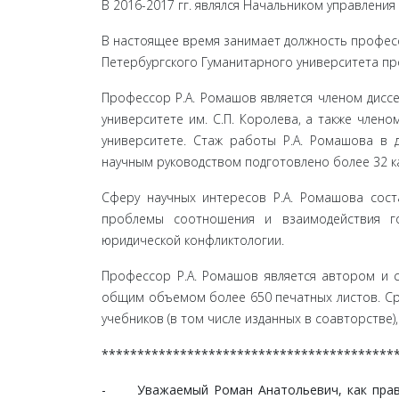
В 2016-2017 гг. являлся Начальником управлени
В настоящее время занимает должность профес
Петербургского Гуманитарного университета п
Профессор Р.А. Ромашов является членом дисс
универси­тете им. С.П. Королева, а также чле
университете. Стаж работы Р.А. Ромашова в 
научным руководством подготовлено более 32 ка
Сферу научных интересов Р.А. Ромашова сост
проблемы соотношения и взаимодействия го
юридической конфликтологии.
Профессор Р.А. Ромашов является автором и 
общим объ­емом более 650 печатных листов. Ср
учебников (в том числе изданных в соавторстве)
*****************************************
- Уважаемый Роман Анатольевич, как правил