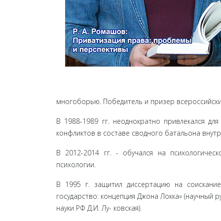
многоборью. По­бедитель и призер всероссийски
В 1988-1989 гг. неоднократно привлекался дл
конфликтов в составе сводного батальона внутре
В 2012-2014 гг. - обучался на психологическ
психологии.
В 1995 г. защитил диссертацию на соискани
государство: концепция Джона Локка» (научный р
науки РФ Д.И. Лу- ковская).