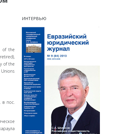
ИНТЕРВЬЮ
t of the
etired),
y of the
 Unions
 в пос.
ическое
караула