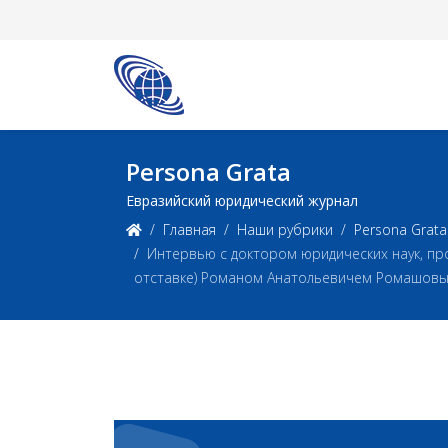
Persona Grata
Евразийский юридический журнал
Главная
Наши рубрики
Persona Grata
Интервью с доктором юридических наук, пр
отставке) Романом Анатольевичем Ромашов