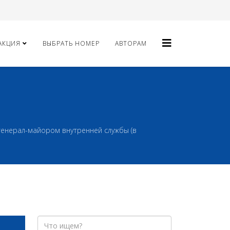
АКЦИЯ
ВЫБРАТЬ НОМЕР
АВТОРАМ
генерал-майором внутренней службы (в