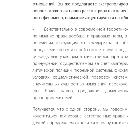
отношений, Вы же предлагаете экстраполирова
вопрос: можно ли право рассматривать в качес
ного феномена, внимание акцентируется на об
- Действительно в современной теоретико-пра
пони­мание права вообще, и правовых норм, в
поведения ис­ходящим от государства и обе
определение по сути своей соот­ветствует предс
очередь выступающим в качестве «аппарата кл
принуждении, осуществляемом за счет «материа
литической полиции, тюремной системы, фискал
услови­ях социалистической правовой систе
значительных сущностных изменений, перекоче
еще более важно, продолжает доминирова
правоприменителей.
Получается, что с одной стороны, мы говорим
конституционном уровне, естественные права ч
другой - продолжаем относится к праву как к и