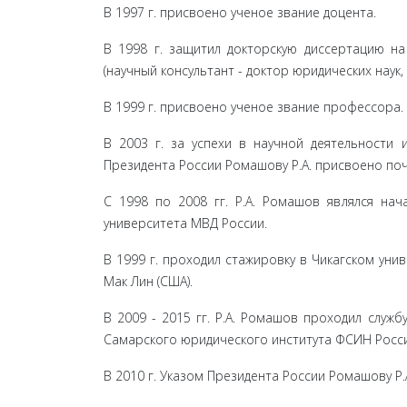
В 1997 г. присвоено ученое звание доцента.
В 1998 г. защитил докторскую диссертацию на
(науч­ный консультант - доктор юридических наук,
В 1999 г. присвоено ученое звание профессора.
В 2003 г. за успехи в научной деятельности
Президента Рос­сии Ромашову Р.А. присвоено по
С 1998 по 2008 гг. Р.А. Ромашов являлся нач
университета МВД России.
В 1999 г. проходил стажировку в Чикагском унив
Мак Лин (США).
В 2009 - 2015 гг. Р.А. Ромашов проходил служ
Самарского юридического института ФСИН Росси
В 2010 г. Указом Президента России Ромашову Р