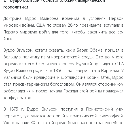
2. Вудро Вильсон - основоположник американской
геополитики
Доктрина Вудро Вильсона возникла в условиях Первой
мировой войны. США, по словам 28-го президента, вступали в
Первую мировую войну для того, «чтобы закончить все во­
йны».
Вудро Вильсон, кстати сказать, как и Барак Обама, при­шел в
большую политику из университетской среды. Это во много
определило его блестящую карьеру. Будущий прези­дент США
Вудро Вильсон родился в 1856 г. на севере шта­та Виргиния. У
мальчика были ирландские и шотландские корни. Отец Вудро
стал пресвитерианским богословом. Он являлся сторонником
рабовладения и после начала Граждан­ской войны поддержал
конфедератов.
В 1875 г. Вудро Вильсон поступил в Принстонский уни­
верситет, где увлекся историей и политической философией.
Уже в начале XX в. в этой среде было распространено убеж­