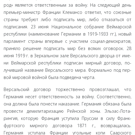
род» является ответственным за войну. На следующий день
премьер-министр Франции Клемансо ответил, что союзные
страны требуют либо подписать мир, либо отказаться от
подписания. 23 июня Национальное собрание Веймарской
республики (наименование Германии в 1919-1933 гг.), новый
парламент страны впервые с участием социал-демократов,
приняло решение подписать мир без всяких оговорок. 28
июня 1919 г. в Зеркальном зале Версальского дворца от име­
ни Веймарской республики подписан мирный договор, по­
лучивший название Версальского мира. Формально под пер­
вой мировой войной была подведена черта.
Версальский договор торжественно провозглашал, что
Германия несет ответственность за войну. Соответственно,
она должна была понести наказание. Германия обязана была
провести демилитаризацию Рейнской зоны. Эльзас-Лота­
рингия, которую Франция уступила Пруссии в силу Франк­
фуртского мирного договора 1871 г., возвращалась.
Германия уступала Франции угольные копи Саарского