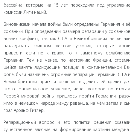
бассейна, которые на 15 лет переходили под управление
комиссии Лиги на­ций.
Виновниками начала войны были определены Германия и её
союзники. При определении размера репараций у со­юзников
возник конфликт, так как США и Великобритания не желали
накладывать слишком жесткие условия, которые могли
привести если не к краху, то к заметному ослаблению
Германии. Тем не менее, по настоянию Франции, стремя­
щейся занять лидирующие позиции в континентальной Ев­
ропе, были назначены огромные репарации Германии. США и
Великобритания приняли решения выделить ей кредит для
этого. Национальное унижение, через которое по итогам
Первой мировой войны пришлось пройти Германии, разо­
жгло в немецком народе жажду реванша, на чём затем и сы­
грал Адольф Гитлер.
Репарационный вопрос и его попытки решения оказали
существенное влияние на формирование картины междуна­