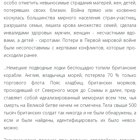
особо отметить невыносимые страдания матерей, жен, детей,
потерявших своих близких. Война прямо или косвенно
коснулась большинства мирного населения стран-участниц,
разрушила семьи, лишила крова множество семей, сделала
инвалидами здоровых мужчин, женщин - несчастными вдо­
вами, а детей - сиротами. Потери в Первой мировой войне
были несопоставимы с жертвами конфликтов, которые про­
исходили ранее.
...Немецкие подводные лодки беспощадно топили бри­танские
корабли. Англия, владычица морей, потеряла 70 % только
торгового флота. Пояс кладбищ британских моряков,
проходивший от Северного моря до Соммы и далее, пред­
ставляет собой идеализированный мемориал всем тем, чья
смерть на Великой битве ничем не отмечена. Тела свыше 500
тысяч британских солдат так никогда и не были обнаружены, а
если и были найдены, идентифицировать их было невоз­
можно.