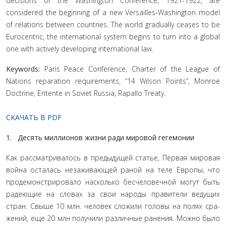
decisions of the Washington Conference, 1921-1922, are
considered the beginning of a new Versailles-Washington model
of relations between countries. The world gradually ceases to be
Eurocentric, the international system begins to turn into a global
one with actively developing international law.
Keywords:
Paris Peace Conference, Charter of the League of
Nations reparation requirements, “14 Wilson Points”, Monroe
Doctrine, Entente in Soviet Russia, Rapallo Treaty.
СКАЧАТЬ В PDF
1. Десять миллионов жизни ради мировой гегемо­нии
Как рассматривалось в предыдущей статье, Первая ми­ровая
война осталась незаживающей раной на теле Европы, что
продемонстрировало насколько бесчеловечной могут быть
радеющие на словах за свои народы правители ведущих
стран. Свыше 10 млн. человек сложили головы на полях сра­
жений, еще 20 млн получили различные ранения. Можно было