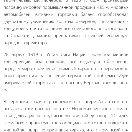
тысяч новых миллионеров. В 1920 г. США производили
половину мировой промышленной продукции и 85 % миро­вых
автомобилей. Активный торговый баланс способствовал
двукратному увеличению золотых резервов, составивших к
концу войны почти половину всего мирового золотого запа­
са. Страна из должника превратилась в крупнейшего между­
народного кредитора.
28 апреля 1919 г. Устав Лиги Наций Парижской мир­ной
конференции был подписан, все вздохнули облегченно,
передел мира получил легитимный характер. Теперь мож­но
было приняться за решение германской проблемы. Идеи
американской стороны легли в основу Версальского догово­
ра.
В Германии знали о разногласиях в лагере Антанты и по­
пытались этим воспользоваться. Несколько месяцев герман­
ская делегация не подписывала мирный договор. 21 июня
германское правительство сообщило, что готово подписать
мирный договор, не признавая, однако, что «германский на­