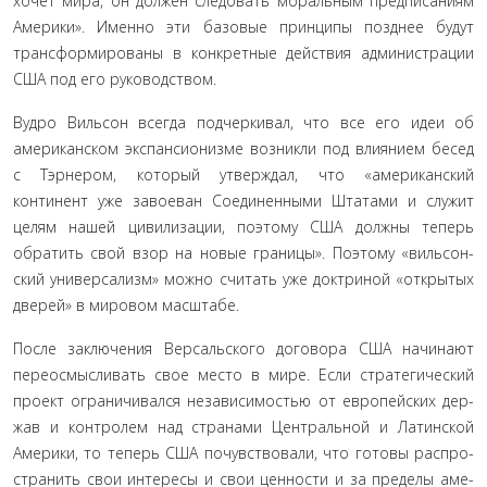
хочет мира, он должен следовать моральным предписаниям
Америки». Именно эти базовые принципы позднее будут
трансформированы в конкретные действия ад­министрации
США под его руководством.
Вудро Вильсон всегда подчеркивал, что все его идеи об
американском экспансионизме возникли под влиянием бе­сед
с Тэрнером, который утверждал, что «американский
континент уже завоеван Соединенными Штатами и служит
целям нашей цивилизации, поэтому США должны теперь
обратить свой взор на новые границы». Поэтому «вильсон-
ский универсализм» можно считать уже доктриной «откры­тых
дверей» в мировом масштабе.
После заключения Версальского договора США начина­ют
переосмысливать свое место в мире. Если стратегический
проект ограничивался независимостью от европейских дер­
жав и контролем над странами Центральной и Латинской
Америки, то теперь США почувствовали, что готовы распро­
странить свои интересы и свои ценности и за пределы аме­