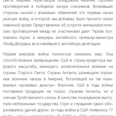
света. Мирные переговоры обнаружили наличие глубо­ких
противоречий в победном лагере союзников. Воевавшие
стороны начали с взаимных обвинений: кто первым начал
ужасную войну, в которой, мы добавим, было пролито океан
невинной крови. Представление об остроте империалистиче­
ских противоречий между её участниками дают "Архив пол­
ковника Хауза» и мемуары английского премьер-министра
Ллойд-Джорджа, возглавлявшего английскую делегацию.
Первая мировая война полностью изменила мир. Она
способствовала превращению США в страну-кредитора ми­
рового масштаба, имеющего исключительное влияние на
страны Старого Света. Страны Антанты размещали огром­
ные военные заказы в Америке, богатевшей на так назы­
ваемых «кровавых деньгах». Впрочем, США в годы войны
поставляли продукцию не только странам Антанты, но и
членам Тройственного союза. В качестве посредников высту­
пали нейтральные государства. Горе и страдания одних обо­
рачивались удачей других: за годы войны в США появилось 17