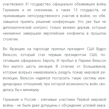
участвовало 31 государство, официально объявившее войну
Германии и ее союзникам, а также 13 государств, не
принимавших непосредственного участия в войне, но обя­
завшихся принять решения конференции. Это уже был не
дипломатический конгресс только великих держав, которые
неизменно завершали европейские конфликты в прошлом
столетии.
Во Францию на пароходе приплыл президент США Ву­дро
Вильсон, который стал первым президентом США, по­
сетившим официально Европу. И пробыл в Париже Виль­сон
без малого шесть месяцев. В отличие от большевиков,
которые всерьез намеревались раздуть пожар мировой ре­
волюции, Вильсон надеялся построить такую систему меж­
дународных отношений, при которой возможность войн сво­
дилась бы к минимуму
Германия и Россия - ключевые участники Первой миро­вой
войны - не были даже допущены к обсуждению условий мира.