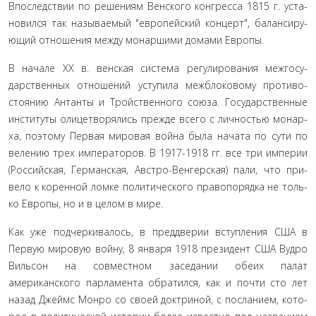
Впоследствии по решениям Венского конгресса 1815 г. уста­
новился так называемый "европейский концерт", балансиру­
ющий отношения между монаршими домами Европы.
В начале XX в. венская система регулирования межгосу­
дарственных отношений уступила межблоковому противо­
стоянию Антанты и Тройственного союза. Государственные
институты олицетворялись прежде всего с личностью монар­
ха, поэтому Первая мировая война была начата по сути по
велению трех императоров. В 1917-1918 гг. все три империи
(Российская, Германская, Австро-Венгерская) пали, что при­
вело к коренной ломке политического правопорядка не толь­
ко Европы, но и в целом в мире.
Как уже подчеркивалось, в преддверии вступления США в
Первую мировую войну, 8 января 1918 президент США Вудро
Вильсон на совместном заседании обеих палат
американского парламента обратился, как и почти сто лет
назад Джеймс Монро со своей доктриной, с посланием, кото­