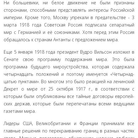
Ни большевики, ни белое движение не были признаны
сторонами, способными представлять интересы Российской
империи. Кроме того, Москву упрекали в предательстве - 3
марта 1918 года Советская Россия подписала сепаратный
мир с Германией и её союзниками. Хотя перед этим Россия
обращалось к странам Антанты с предложением мира.
Еще 5 января 1918 года президент Вудро Вильсон изло­жил в
Сенате свою программу поддержания мира. Это была
программа будущего мироустройства, которая содержала
четырнадцать положений и поэтому именуется «Четырнад­
цатью пунктами». Во многом это было реакцией на ленин­ский
Декрет о мире от 25 октября 1917 г., в соответствии с
которым были опубликованы все тайные договоры европей­
ских держав, которые были перепечатаны всеми ведущими
газетами мира.
Лидеры США, Великобритании и Франции принимали все
главные решения по перекраиванию границ в разных ча­стях