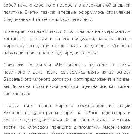
собой начало коренного поворота в американской внеш­ней
политике. В этих тезисах впервые оформилось стремле­ние
Соединённых Штатов к мировой гегемонии.
Всевозрастающая экспансия США - сначала на амери­канском
континенте, а затем и за его пределами, направлен­ная к
мировому господству, основывалась на доктрине Мон­ро в
нарушение принципов международного права.
Союзники восприняли «Четырнадцать пунктов» в це­лом
позитивно и даже позже согласились взять их за основу
Версальского мирного договора, хотя предложения и призы­
вы Вильсона практически многими оценивались как «идеа­
листические».
Первый пункт плана мирного сосуществования наций
Вильсона предусматривал запрет на тайные переговоры и
союзы между государствами. Вашингтон настаивал на откры­
тости как ключевом принципе дипломатии. Американская