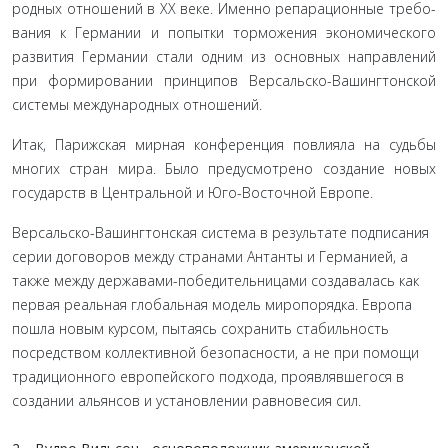
родных отношений в ХХ веке. Именно репарационные требо­
вания к Германии и попытки торможения экономического
развития Германии стали одним из основных направлений
при формировании принципов Версальско-Вашингтонской
системы международных отношений.
Итак, Парижская мирная конференция повлияла на судьбы
многих стран мира. Было предусмотрено создание новых
государств в Центральной и Юго-Восточной Европе.
Версальско-Вашингтонская система в результате подпи­сания
серии договоров между странами Антанты и Германи­ей, а
также между державами-победительницами создава­лась как
первая реальная глобальная модель миропорядка. Европа
пошла новым курсом, пытаясь сохранить стабиль­ность
посредством коллективной безопасности, а не при по­мощи
традиционного европейского подхода, проявлявшего­ся в
создании альянсов и установлении равновесия сил.