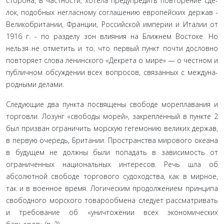
сторона, в частности, хотела предупредить повторение сде­
лок, подобных негласному соглашению европейских держав -
Великобритании, Франции, Российской империи и Италии от
1916 г. - по разделу зон влияния на Ближнем Востоке. Но
нельзя не отметить и то, что первый пункт почти дословно
повторяет слова ленинского «Декрета о мире» — о честном и
публичном обсуждении всех вопросов, связанных с междуна­
родными делами.
Следующие два пункта посвящены свободе морепла­вания и
торговли. Лозунг «свободы морей», закрепленный в пункте 2
был призван ограничить морскую гегемонию вели­ких держав,
в первую очередь, Британии. Пространства ми­рового океана
в будущем не должны были попадать в зависи­мость от
ограниченных национальных интересов. Речь шла об
абсолютной свободе торгового судоходства, как в мирное,
так и в военное время. Логическим продолжением принципа
свободного морского товарообмена следует рассматривать
и требование об «уничтожении всех экономических