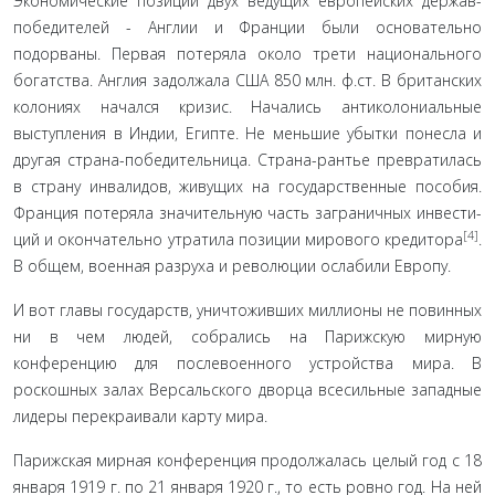
Экономические позиции двух ведущих европейских держав-
победителей - Англии и Франции были основатель­но
подорваны. Первая потеряла около трети национального
богатства. Англия задолжала США 850 млн. ф.ст. В британ­ских
колониях начался кризис. Начались антиколониальные
выступления в Индии, Египте. Не меньшие убытки понесла и
другая страна-победительница. Страна-рантье превратилась
в страну инвалидов, живущих на государственные пособия.
Франция потеряла значительную часть заграничных инвести­
[4]
ций и окончательно утратила позиции мирового кредитора
.
В общем, военная разруха и революции ослабили Европу.
И вот главы государств, уничтоживших миллионы не повинных
ни в чем людей, собрались на Парижскую мир­ную
конференцию для послевоенного устройства мира. В
роскошных залах Версальского дворца всесильные западные
лидеры перекраивали карту мира.
Парижская мирная конференция продолжалась целый год с 18
января 1919 г. по 21 января 1920 г., то есть ровно год. На ней