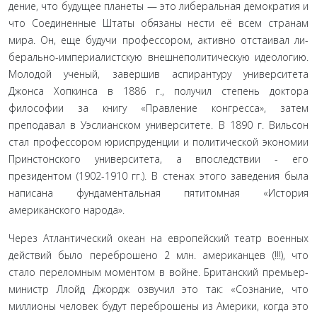
дение, что будущее планеты — это либеральная демократия и
что Соединенные Штаты обязаны нести её всем странам
мира. Он, еще будучи профессором, активно отстаивал ли­
берально-империалистскую внешнеполитическую идеоло­гию.
Молодой ученый, завершив аспирантуру университета
Джонса Хопкинса в 1886 г., получил степень доктора
философии за книгу «Правление конгресса», затем
преподавал в Уэс­лианском университете. В 1890 г. Вильсон
стал профессором юриспруденции и политической экономии
Принстонского университета, а впоследствии - его
президентом (1902-1910 гг.). В стенах этого заведения была
написана фундаменталь­ная пятитомная «История
американского народа».
Через Атлантический океан на европейский театр во­енных
действий было переброшено 2 млн. американцев (!!!), что
стало переломным моментом в войне. Британский пре­мьер-
министр Ллойд Джордж озвучил это так: «Сознание, что
миллионы человек будут переброшены из Америки, когда это