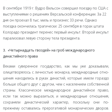
В сентябре 1919 г. Вудро Вильсон совершил поездку по США с
выступлениями о решениях Версальской конферен­ции. За 22
дня он проехал 8 тыс. миль и произнес 33 речи. Однако
поездка окончилась трагически: 25 сентября в горах штата
Колорадо президент перенес первый инсульт. Второй инсульт
парализовал левую сторону тела президента.
3. «Четырнадцать гвоздей» на гроб международного
династийного права
Веками суверенное государство, как мы уже доказывали,
олицетворялось с личностью монарха, международные отно­
шения находились в руках династий, которые имели гораздо
больше общего друг с другом, чем с населением собственной
страны. Классическое международное династийное право,
если так можно выразиться, и международные отноше­ния,
сохраняли династический характер, поскольку они по-
прежнему оставались прерогативой монархических дворов.