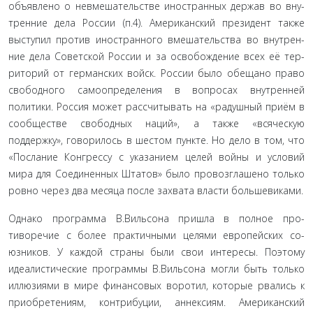
объявлено о невмешательстве иностранных держав во вну­
тренние дела России (п.4). Американский президент также
выступил против иностранного вмешательства во внутрен­
ние дела Советской России и за освобождение всех её тер­
риторий от германских войск. России было обещано право
свободного самоопределения в вопросах внутренней
полити­ки. Россия может рассчитывать на «радушный приём в
сооб­ществе свободных наций», а также «всяческую
поддержку», говорилось в шестом пункте. Но дело в том, что
«Послание Конгрессу с указанием целей войны и условий
мира для Со­единенных Штатов» было провозглашено только
ровно через два месяца после захвата власти большевиками.
Однако программа В.Вильсона пришла в полное про­
тиворечие с более практичными целями европейских со­
юзников. У каждой страны были свои интересы. Поэтому
идеалистические программы В.Вильсона могли быть только
иллюзиями в мире финансовых воротил, которые рвались к
приобретениям, контрибуции, аннексиям. Американский