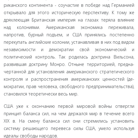
риканского континента - соучастие в победе над Германией
открывало для этого историческую перспективу. К тому же
дряхлеющая Британская империя на глазах теряла влия­ние
над колониями. Американская экономика переживала,
напротив, бурный подъем, и США принялись постепенно
перекупать английские колонии, устанавливая в них под видом
независимости и демократии свой экономический и
политический контроль. Так родилась доктрина Вильсона,
развившая доктрину Монро. Отныне территорией, предна­
чертанной для установления американского стратегического
контроля и распространения американских ценностей (де­
мократии, прав человека, свободного предпринимательства),
становился теоретически весь мир.
США уже к окончанию первой мировой войны отвергли
принцип баланса сил, на чем держался мир в течение все­го
XIX в. На смену баланса сил они стремились установить
систему решающего перевеса силы США, умело используя
идеалы свободы народов.