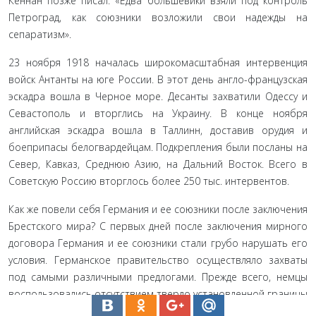
Кеннан позже писал: «Едва большевики взяли под кон­троль
Петроград, как союзники возложили свои надежды на
сепаратизм».
23 ноября 1918 началась широкомасштабная интервен­ция
войск Антанты на юге России. В этот день англо-фран­цузская
эскадра вошла в Черное море. Десанты захватили Одессу и
Севастополь и вторглись на Украину. В конце ноя­бря
английская эскадра вошла в Таллинн, доставив орудия и
боеприпасы белогвардейцам. Подкрепления были посланы на
Север, Кавказ, Среднюю Азию, на Дальний Восток. Всего в
Советскую Россию вторглось более 250 тыс. интервентов.
Как же повели себя Германия и ее союзники после за­ключения
Брестского мира? С первых дней после заключения мирного
договора Германия и ее союзники стали грубо нару­шать его
условия. Германское правительство осуществляло захваты
под самыми различными предлогами. Прежде всего, немцы
воспользовались отсутствием твердо установленной границы
между Советской Россией и Украиной. Используя