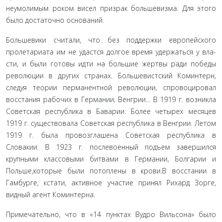
неумолимым роком висел призрак большевизма. Для этого
было достаточно оснований.
Большевики считали, что без поддержки европейского
пролетариата им не удастся долгое время удержаться у вла­
сти, и были готовы идти на большие жертвы ради победы
революции в других странах. Большевистский Коминтерн,
следуя теории перманентной революции, спровоцировал
восстания рабочих в Германии, Венгрии... В 1919 г. возникла
Советская республика в Баварии. Более четырех месяцев
1919 г. существовала Советская республика в Венгрии. Летом
1919 г. была провозглашена Советская республика в
Словакии. В 1923 г. послевоенный подъем завершился
крупными клас­совыми битвами в Германии, Болгарии и
Польше,которые были потоплены в крови.В восстании в
Гамбурге, кстати, ак­тивное участие принял Рихард Зорге,
видный агент Комин­терна.
Примечательно, что в «14 пунктах Вудро Вильсона» было