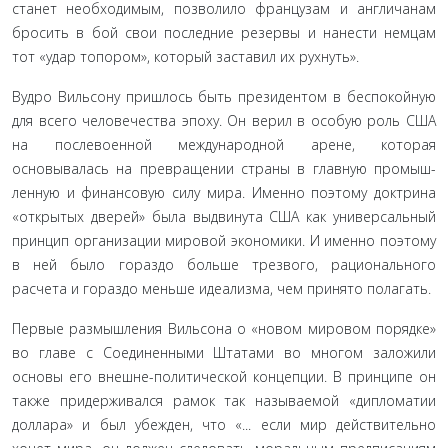
станет необходимым, позволило французам и ан­гличанам
бросить в бой свои последние резервы и нанести немцам
тот «удар топором», который заставил их рухнуть».
Вудро Вильсону пришлось быть президентом в бес­покойную
для всего человечества эпоху. Он верил в особую роль США
на послевоенной международной арене, которая
основывалась на превращении страны в главную промыш­
ленную и финансовую силу мира. Именно поэтому доктри­на
«открытых дверей» была выдвинута США как универсаль­ный
принцип организации мировой экономики. И именно поэтому
в ней было гораздо больше трезвого, рационального
расчета и гораздо меньше идеализма, чем принято полагать.
Первые размышления Вильсона о «новом мировом порядке»
во главе с Соединенными Штатами во многом за­ложили
основы его внешне-политической концепции. В принципе он
также придерживался рамок так называемой «дипломатии
доллара» и был убежден, что «... если мир действительно