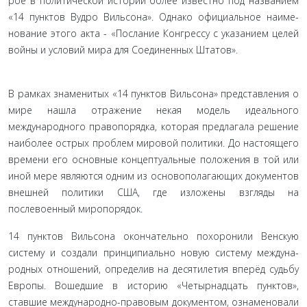
рое в политической истории более известно под названием
«14 пунктов Вудро Вильсона». Однако официальное наиме­
нование этого акта - «Послание Конгрессу с указанием целей
войны и условий мира для Соединенных Штатов».
В рамках знаменитых «14 пунктов Вильсона» представ­ления о
мире нашла отражение некая модель идеального
международного правопорядка, которая предлагала реше­ние
наиболее острых проблем мировой политики. До насто­ящего
времени его основные концептуальные положения в той или
иной мере являются одним из основополагающих документов
внешней политики США, где изложены взгляды на
послевоенный миропорядок.
14 пунктов Вильсона окончательно похоронили Венскую
систему и создали принципиально новую систему междуна­
родных отношений, определив на десятилетия вперёд судь­бу
Европы. Вошедшие в историю «Четырнадцать пунктов»,
ставшие международно-правовым документом, ознаменова­ли