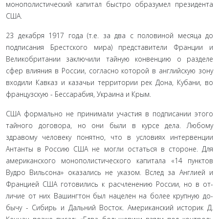
монополистический капитал быстро образумел президента
США.
23 декабря 1917 года (т.е. за два с половиной месяца до
подписания Брестского мира) представители Франции и
Великобритании заключили тайную конвенцию о разделе
сфер влияния в России, согласно которой в английскую зону
входили Кавказ и казачьи территории рек Дона, Кубани, во
французскую - Бессарабия, Украина и Крым.
США формально не принимали участия в подписании этого
тайного договора, но они были в курсе дела. Любому
здравому человеку понятно, что в условиях интервенции
Антанты в Россию США не могли остаться в стороне. Для
американского монополистического капитала «14 пунктов
Вудро Вильсона» оказались не указом. Вслед за Англией и
Францией США готовились к расчленению России, но в от­
личие от них Вашингтон был нацелен на более крупную до­
бычу - Сибирь и Дальний Восток. Американский историк Д.