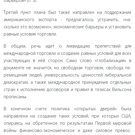
барьеров» (п. 3).
Третий пункт плана был также направлен на поддержа­ние
американского экспорта - предлагалось устранить, «на­
сколько это возможно», экономические барьеры и устано­вить
равные условия торговли.
В общем, речь идет о ликвидацию препятствий для
международной торговли и создание равных условий для всех
участвующих в ней сторон. Само слово «глобализация» в
документе не значится, но свободная торговля, свобода пе­
ремещения людей, универсальность ценностей либеральной
демократии, а также международное принуждение отдель­ных
стран к исполнению договоров и правил в тезисах Виль­сона
прописаны.
В конечном счете политика «открытых дверей» была
направлена на создание таких условий, при которых США,
опираясь на обретенное по результатам Первой мировой
войны финансово-экономическое и даже силовое превос­