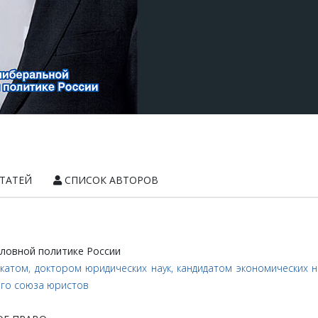
ТАТЕЙ
СПИСОК АВТОРОВ
оловной
политике
России
атом, доктором юридических наук, кандидатом экономических 
ого союза юристов