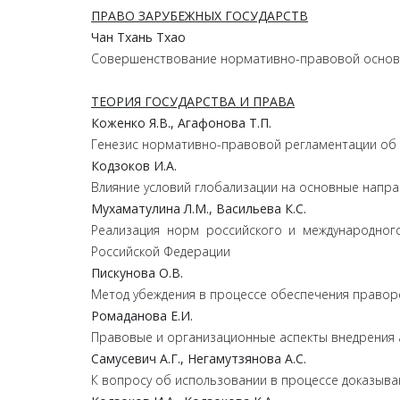
ПРАВО ЗАРУБЕЖНЫХ ГОСУДАРСТВ
Чан
Тхань
Тхао
Совершенствование нормативно-правовой основы
ТЕОРИЯ ГОСУДАРСТВА И ПРАВА
Коженко
Я.
В.,
Агафонова
Т.
П.
Генезис нормативно-правовой регламентации об 
Кодзоков
И.
А.
Влияние условий глобализации на основные напра
Мухаматулина
Л.
М.,
Васильева
К.
С.
Реализация норм российского и международног
Российской Федерации
Пискунова
О.
В.
Метод убеждения в процессе обеспечения правор
Ромаданова
Е.
И.
Правовые и организационные аспекты внедрения 
Самусевич
А.
Г.,
Негамутзянова
А.
С.
К вопросу об использовании в процессе доказыв