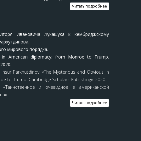
Читать подробнее
Игоря Ивановича Лукашука к кембриджскому
Фархутдинова.
ого мирового порядка.
 in American diplomacy: from Monroe to Trump.
 2020.
Insur Farkhutdinov. «The Mysterious and Obvious in
e to Trump. Cambridge Scholars Publishing». 2020. -
в «Таинственное и очевидное в американской
па».
Читать подробнее