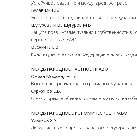
Устойчивое развитие и международное право
Булавчик
Е.
В.
Экологическое предпринимательство:международ
Шугурова
И.
В.,
Шугуров
М.
В.
Защита прав интеллектуальной собственности в к
перспективы для ЕАЭС
Васякина
Е.
В.
Конституция Российской Федерации в новой реда
МЕЖДУНАРОДНОЕ ЧАСТНОЕ ПРАВО
Омран
Мохамад
Агяд
Выселение арендатора по гражданскому законодат
Суржанов
С.
В.
О некоторых особенностях законодательства о б
МЕЖДУНАРОДНОЕ ЭКОНОМИЧЕСКОЕ ПРАВО
Ульянов
Я.
А.
Дискуссионные вопросы правового регулирования