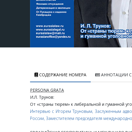
СОДЕРЖАНИЕ НОМЕРА
АННОТАЦИИ С
PERSONA GRATA
И
.
Л
.
Трунов
:
От
«страны
тюрем»
к
либеральной
и
гуманной
уг
Интервью с Игорем Труновым, Заслуженным адвок
России, Заместителем председателя международн