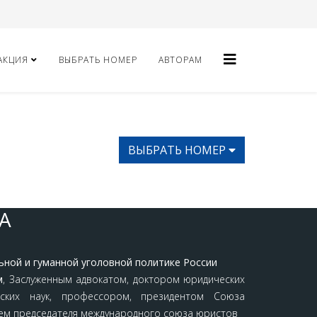
АКЦИЯ
ВЫБРАТЬ НОМЕР
АВТОРАМ
ВЫБРАТЬ НОМЕР
A
ьной и гуманной уголовной политике России
м
, Заслуженным адвокатом, доктором юридических
еских наук, профессором, президентом Союза
лем председателя международного союза юристов