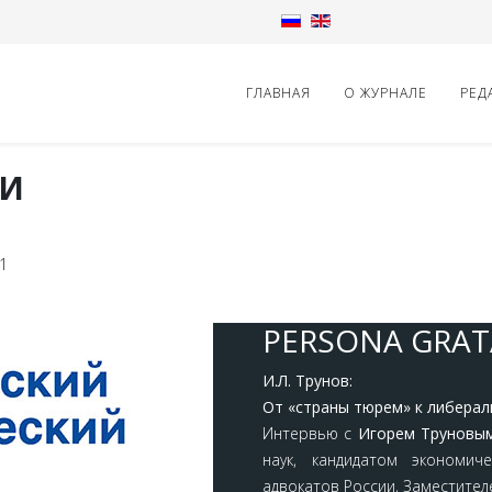
ГЛАВНАЯ
О ЖУРНАЛЕ
РЕД
 И
1
PERSONA GRAT
И.Л. Трунов:
От «страны тюрем» к либерал
Интервью с
Игорем Труновы
наук, кандидатом экономич
адвокатов России, Заместите