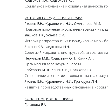
Кодзоков
И.
А.,
Кодзокова
К.
А.
Социальное назначение и социальная ценность го
ИСТОРИЯ ГОСУДАРСТВА И ПРАВА
Яковец
Е.
Н.,
Журавленко
Н.
И.,
Ожиганова
М.
И.
Правовое положение иностранных граждан и предс
Дашков
Т.
К.,
Усачев
С.
И.
История распространения и юридические меры бо
Зотова
К.
В.,
Федотова
И.
Н.
Советский исправительно-трудовой лагерь глазами
Пермяков
М.
В.,
Ходасевич
О.
Н.,
Килин
А.
Г.
Организация адвокатуры в России
Саберова
М.
Ш.,
Ханин
С.
В.,
Полякова
Е.
С.
Становление и развитие законодательства о заку
Яковец
Е.
Н.,
Журавленко
Н.
И.,
Григорусь
Л.
Н.
Развитие производственных отношений в России 
КОНСТИТУЦИОННОЕ ПРАВО
Грязнова
Е.
А.