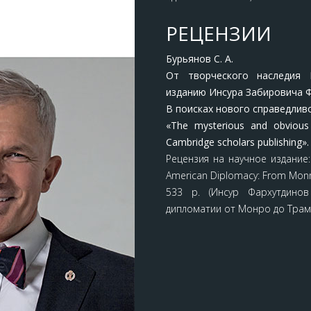
РЕЦЕНЗИИ
Бурьянов С. А.
От творческого наследия 
изданию Инсура Забировича 
В поисках нового справедлив
«The mysterious and obvious
Cambridge scholars publishing».
Рецензия на научное издание: 
American Diplomacy: From Monro
533 p. (Инсур Фархутдино
дипломатии от Монро до Трам