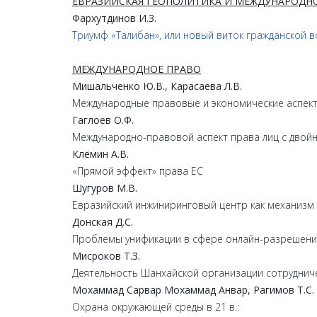
ЕВРАЗИЙСКАЯ ГЕОПОЛИТИКА И МЕЖДУНАРОДН
Фархутдинов
И.
З.
Триумф «Талибан», или новый виток гражданской 
МЕЖДУНАРОДНОЕ ПРАВО
Мишальченко
Ю.
В.,
Карасаева
Л.
В.
Международные правовые и экономические аспект
Гаглоев
О.
Ф.
Международно-правовой аспект права лиц с двойн
Клёмин
А.
В.
«Прямой эффект» права ЕС
Шугуров
М.
В.
Евразийский инжиниринговый центр как механизм 
Донская
Д.
С.
Проблемы унификации в сфере онлайн-разрешени
Мисроков
Т.
З.
Деятельность Шанхайской организации сотруднич
Мохаммад
Сарвар
Мохаммад
Анвар,
Рагимов
Т.
С.
Охрана окружающей среды в 21 в.: