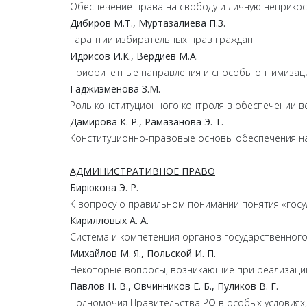
Обеспечение права на свободу и личную неприкос
Дибиров
М.
Т.,
Муртазалиева
П.
З.
Гарантии избирательных прав граждан
Идрисов
И.
К.,
Вердиев
М.
А.
Приоритетные направления и способы оптимизаци
Гаджиэменова
З.
М.
Роль конституционного контроля в обеспечении 
Дамирова К. Р., Рамазанова Э. Т.
Конституционно-правовые основы обеспечения н
АДМИНИСТРАТИВНОЕ ПРАВО
Бирюкова Э. Р.
К вопросу о правильном понимании понятия «гос
Кирилловых А. А.
Система и компетенция органов государственног
Михайлов М. Я., Польской И. П.
Некоторые вопросы, возникающие при реализации
Павлов Н. В., Овчинников Е. Б., Пуликов В. Г.
Полномочия Правительства РФ в особых условиях,