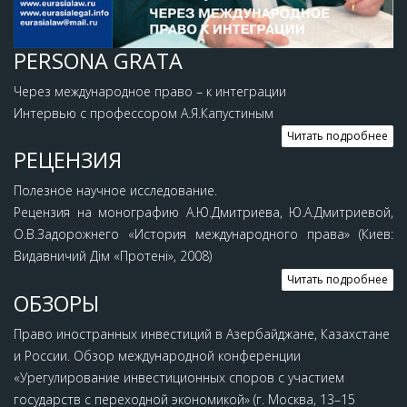
PERSONA GRATA
Через международное право – к интеграции
Интервью с профессором А.Я.Капустиным
Читать подробнее
РЕЦЕНЗИЯ
Полезное научное исследование.
Рецензия на монографию A.Ю.Дмитриева, Ю.А.Дмитриевой,
О.В.Задорожнего «История международного права» (Киев:
Видавничий Дiм «Протенi», 2008)
Читать подробнее
ОБЗОРЫ
Право иностранных инвестиций в Азербайджане, Казахстане
и России. Обзор международной конференции
«Урегулирование инвестиционных споров с участием
государств с переходной экономикой» (г. Москва, 13–15