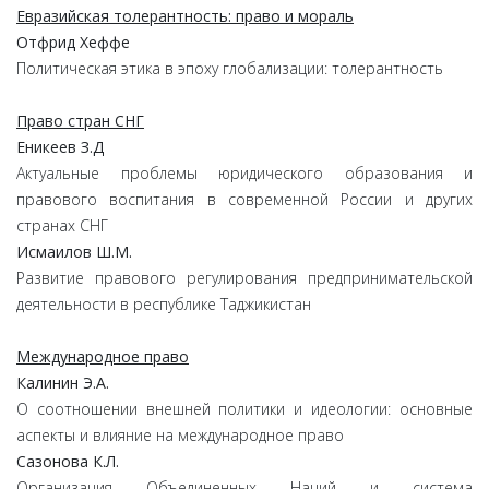
Евразийская толерантность: право и мораль
Отфрид Хеффе
Политическая этика в эпоху глобализации: толерантность
Право стран СНГ
Еникеев З.Д
Актуальные проблемы юридического образования и
правового воспитания в современной России и других
странах СНГ
Исмаилов Ш.М.
Развитие правового регулирования предпринимательской
деятельности в республике Таджикистан
Международное право
Калинин Э.А.
О соотношении внешней политики и идеологии: основные
аспекты и влияние на международное право
Сазонова К.Л.
Организация Объединенных Наций и система