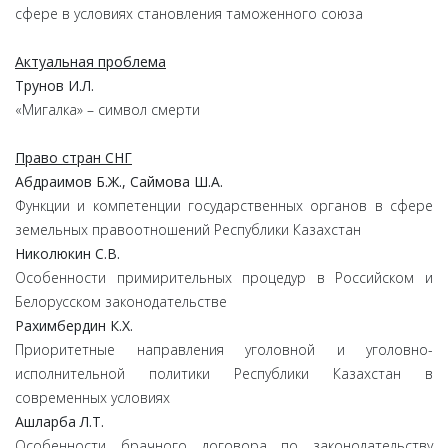
сфере в условиях становления таможенного союза
Актуальная проблема
Трунов И.Л.
«Мигалка» – символ смерти
Право стран СНГ
Абдраимов Б.Ж., Саймова Ш.А.
Функции и компетенции государственных органов
в сфере
земельных правоотношений Республики Казахстан
Николюкин С.В.
Особенности примирительных процедур
в Российском и
Белорусском законодательстве
Рахимбердин К.Х.
Приоритетные направления уголовной
и уголовно-
исполнительной политики Республики Казахстан
в
современных условиях
Ашларба Л.Т.
Особенности брачного договора по законодательству