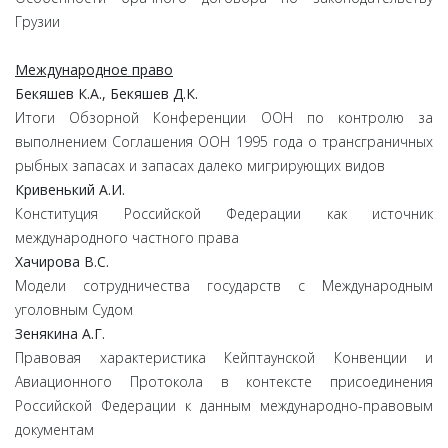
Грузии
Международное право
Бекяшев К.А., Бекяшев Д.К.
Итоги Обзорной Конференции ООН по контролю
за
выполнением Соглашения ООН 1995 года о трансграничных
рыбных запасах и запасах далеко мигрирующих видов
Кривенький А.И.
Конституция Российской Федерации
как источник
международного частного права
Хачирова В.С.
Модели сотрудничества государств
с Международным
уголовным Судом
Зенякина А.Г.
Правовая характеристика Кейптаунской Конвенции
и
Авиационного Протокола
в контексте присоединения
Российской Федерации
к данным международно-правовым
документам