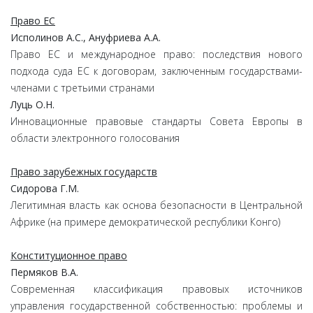
Право ЕС
Исполинов А.С., Ануфриева А.А.
Право ЕС и международное право: последствия
нового
подхода суда ЕС к договорам,
заключенным государствами-
членами с третьими странами
Луць О.Н.
Инновационные правовые стандарты Совета Европы
в
области электронного голосования
Право зарубежных государств
Сидорова Г.М.
Легитимная власть
как основа безопасности в Центральной
Африке
(на примере демократической республики Конго)
Конституционное право
Пермяков В.А.
Современная классификация правовых источников
управления
государственной собственностью: проблемы
и